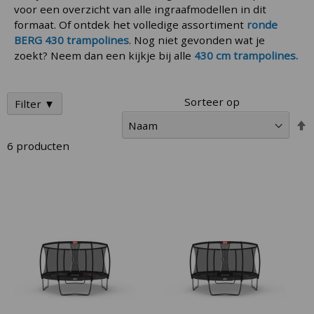
voor een overzicht van alle ingraafmodellen in dit
formaat. Of ontdek het volledige assortiment
ronde
BERG 430 trampolines
. Nog niet gevonden wat je
zoekt? Neem dan een kijkje bij alle
430 cm trampolines.
Sorteer op
Filter ▼
V
h
6
producten
n
l
s