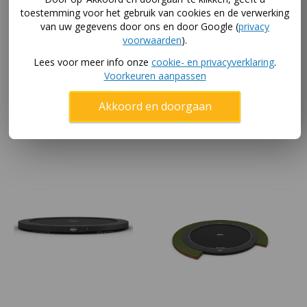
toestemming voor het gebruik van cookies en de verwerking
van uw gegevens door ons en door Google (
privacy
BERG Champion 430
BERG InGround
voorwaarden
).
trampoline + Safety Net
Champion 430
Deluxe XL Levels
trampoline + net
Lees voor meer info onze
cookie- en privacyverklaring
.
Voorkeuren aanpassen
1.539
,-
1.389
,-
Vanaf
Akkoord en doorgaan
In winkelwagen
In winkelwagen