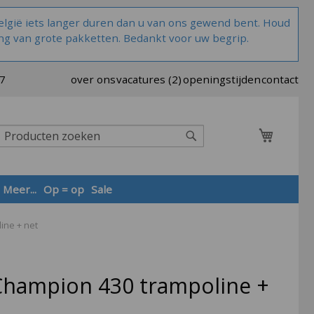
lgië iets langer duren dan u van ons gewend bent. Houd
ng van grote pakketten. Bedankt voor uw begrip.
37
over ons
vacatures (2)
openingstijden
contact
Winkel
Zoek
Meer...
Op = op
Sale
ine + net
Zoek
hampion 430 trampoline +