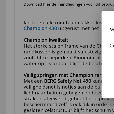
Download hier de handleidingen voor dit produc
BERG Champion 430 trampoline met vei
De
BERG Champion 430
is de grootste 
kinderen alle ruimte om lekker los te 
Champion 430
uitgerust met het Twin
W
Champion kwaliteit
Do
Het sterke stalen frame van de
Champi
randkussen is gemaakt van stevig PVC (
zonlicht te beperken.
Binnenin zit duur
water op. Daardoor blijft de beschermr
Veilig springen met Champion rand & v
Met een
BERG Safety Net 430
kunnen ki
veiligheidsnet is netjes aan de buitenz
licht naar buiten gebogen en bovenaan 
strak en afgewerkt geheel
. In de prakti
beschermrand zelf is ook dik in orde: 
gesloten celstructuur blijft het schui