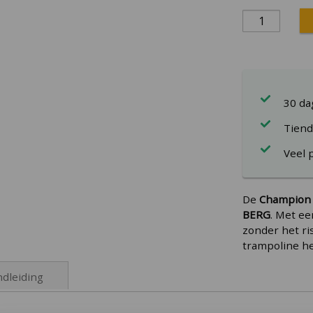
30 d
Tiend
Veel 
De
Champion 
BERG
. Met ee
zonder het ri
trampoline h
dleiding