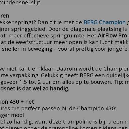
nder snel slijt.
eren
ekker springt? Dan zit je met de
BERG Champion
g
jner springgebied. Door de diagonale plaatsing is 
at: meer effectieve springruimte.
Het
AirFlow Pro
at de weefstructuur meer open is kan lucht makke
sneller in beweging – vooral prettig voor jongere
e niet kant-en-klaar.
Daarom wordt de Champion
arte verpakking.
Gelukkig heeft BERG een duidelij
eveer 1,5 tot 2 uur om alles op te bouwen.
Tip: 
idsnet is dat wel zo handig.
ion 430 + net
ires die perfect passen bij de Champion 430:
nger mooi
wel zo handig, want deze trampoline is bijna een 
f dieren onder de trampoline komen tijdens het