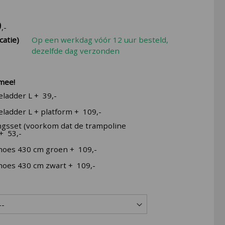
9
,-
catie)
Op een werkdag vóór 12 uur besteld,
dezelfde dag verzonden
 mee!
eladder L
+
39,-
ladder L + platform
+
109,-
gsset (voorkom dat de trampoline
+
53,-
oes 430 cm groen
+
109,-
oes 430 cm zwart
+
109,-