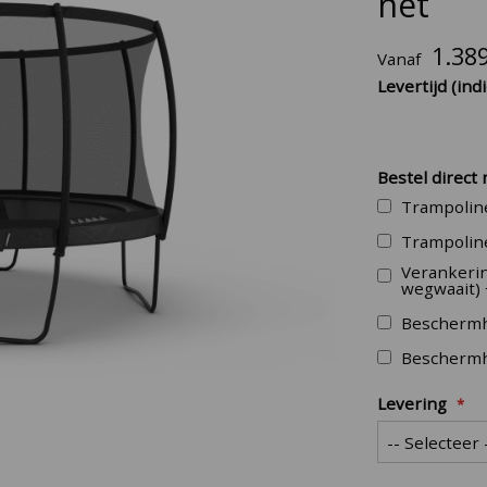
net
1.38
Vanaf
Levertijd (indi
Bestel direct
Trampolin
Trampoline
Verankerin
wegwaait)
Beschermh
Beschermh
Levering