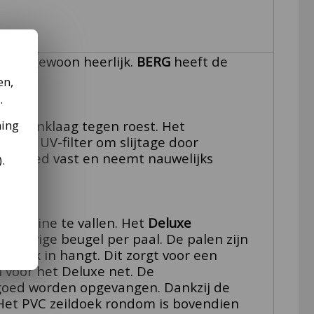
e trampoline in de tuin hebben
ringt gewoon heerlijk.
BERG
heeft de
k.
en,
.
ming
en zinklaag tegen roest. Het
 een UV-filter om slijtage door
orm goed vast en neemt nauwelijks
).
ampoline te vallen.
Het
Deluxe
 stevige beugel per paal. De palen zijn
strak in hangt. Dit zorgt voor een
 voor het Deluxe net.
De
n goed worden opgevangen. Dankzij de
. Het PVC zeildoek rondom is bovendien