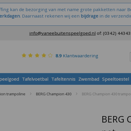
ffing kan de bezorging van met name grote pakketten naar Be
werkdagen
. Daarnaast rekenen wij een
bijdrage
in de verzendi
info@vaneebuitenspeelgoed.nl
of:
(0342) 4434
8.9
Klantwaardering
speelgoed
Tafelvoetbal
Tafeltennis
Zwembad
Speeltoestel
on trampoline
BERG Champion 430
BERG Champion 430 trampol
BERG C