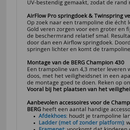
UV-bestendig gemaakt, zodat de rand mi
AirFlow Pro springdoek & Twinspring v
Op zoek naar een trampoline die écht l
Gold veren zorgen voor een groter en fi
de beschermrand relatief smal. Resulta
door dan een Airflow springdoek. Doord
springen lichter en komt de trampoline 
Montage van de BERG Champion 430
Een trampoline van 4,3 meter leveren w
doos, met het veiligheidsnet in een ap
de montage goed te doen. Reken op ong
Vooral bij het plaatsen van het veilighe
Aanbevolen accessoires voor de Champ
BERG
heeft een aantal handige accesso
Afdekhoes
: houdt je trampoline la
Ladder (met of zonder platform)
: 
Framenet
:
voorkomt dat kinderen o