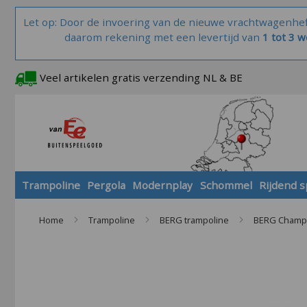
Let op: Door de invoering van de nieuwe vrachtwagenhe
daarom rekening met een levertijd van
1 tot 3 
Veel artikelen gratis verzending NL & BE
Trampoline
Pergola
Modernplay
Schommel
Rijdend 
Home
Trampoline
BERG trampoline
BERG Champi
Skip
to
the