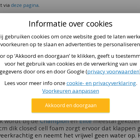
t via
deze pagina
.
ligheidsnet
ronde trampoline uit de
Champion
serie. Met dez
Informatie over cookies
gaan. En dat doen ze ook, want deze trampoline sp
spring verensysteem en een
AirFlow Pro
springdoe
ij gebruiken cookies om onze website goed te laten werk
voorkeuren op te slaan en advertenties te personaliseren
or op ‘Akkoord en doorgaan’ te klikken, geeft u toestem
on 430
is gepoedercoat en extra beschermd met e
vergelijkbaar met vrachtwagenzeil) en voorzien van
voor het gebruik van cookies en de verwerking van uw
zaam closed cell foam. Dit materiaal houdt zijn v
gegevens door ons en door Google (
privacy voorwaarden
and lang stevig.
Lees voor meer info onze
cookie- en privacyverklaring
.
Voorkeuren aanpassen
eiligheidsnet
nderen veilig oefenen, zonder risico om van de tr
Akkoord en doorgaan
ijde van de trampoline gemonteerd en gebruikt één
met elkaar verbonden door een ring waar het net 
jk wordt bij de
Champion
en
Elite
meestal gekozen
3 cm dik closed cell foam zorgt ervoor dat klappe
m veerkrachtig en neemt het vrijwel geen water op