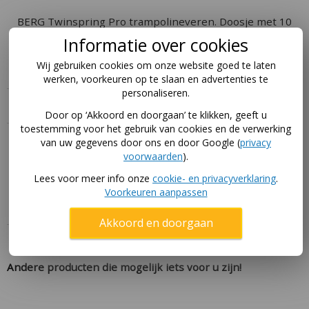
BERG Twinspring Pro trampolineveren. Doosje met 10
veren.
Informatie over cookies
Geschikt voor de BERG Pro Bouncer trampoline.
Wij gebruiken cookies om onze website goed te laten
werken, voorkeuren op te slaan en advertenties te
personaliseren.
Specificaties
Door op ‘Akkoord en doorgaan’ te klikken, geeft u
toestemming voor het gebruik van cookies en de verwerking
Handleiding
van uw gegevens door ons en door Google (
privacy
voorwaarden
).
Download hier de handleidingen voor dit product via
Lees voor meer info onze
cookie- en privacyverklaring
.
deze pagina
.
Voorkeuren aanpassen
Akkoord en doorgaan
Andere producten die mogelijk iets voor u zijn!