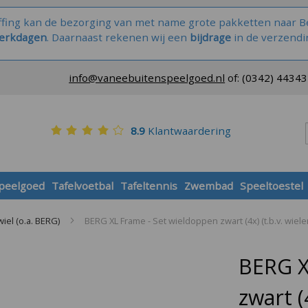
ffing kan de bezorging van met name grote pakketten naar Be
werkdagen
. Daarnaast rekenen wij een
bijdrage
in de verzendi
info@vaneebuitenspeelgoed.nl
of:
(0342) 4434
8.9
Klantwaardering
speelgoed
Tafelvoetbal
Tafeltennis
Zwembad
Speeltoestel
wiel (o.a. BERG)
BERG XL Frame - Set wieldoppen zwart (4x) (t.b.v. wiele
BERG X
zwart (