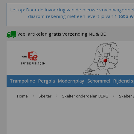
Let op: Door de invoering van de nieuwe vrachtwagenhe
daarom rekening met een levertijd van
1 tot 3 
Veel artikelen gratis verzending NL & BE
Trampoline
Pergola
Modernplay
Schommel
Rijdend 
Home
Skelter
Skelter onderdelen BERG
Skelter 
Skip
to
the
end