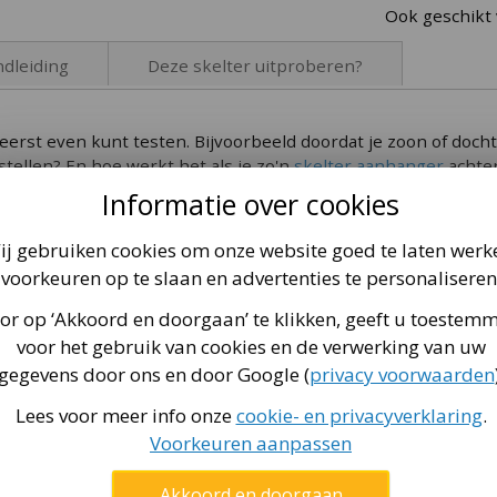
Ook geschikt 
dleiding
Deze skelter uitproberen?
XL BERG skelters.
t via
 eerst even kunt testen. Bijvoorbeeld doordat je zoon of dochte
deze pagina
.
stellen? En hoe werkt het als je zo'n
skelter aanhanger
achter
Informatie over cookies
ij gebruiken cookies om onze website goed te laten werk
nze skelterwinkel in Kootwijkerbroek! We hebben alle forma
voorkeuren op te slaan en advertenties te personaliseren
d naar buiten, dan kun je echt goed zien hoe je de skelter vind
or op ‘Akkoord en doorgaan’ te klikken, geeft u toestem
voor het gebruik van cookies en de verwerking van uw
gegevens door ons en door Google (
privacy voorwaarden
Lees voor meer info onze
cookie- en privacyverklaring
.
Voorkeuren aanpassen
Akkoord en doorgaan