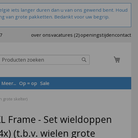
lgië iets langer duren dan u van ons gewend bent. Houd
ng van grote pakketten. Bedankt voor uw begrip.
37
over ons
vacatures (2)
openingstijden
contact
Winkel
Zoek
Meer...
Op = op
Sale
n grote skelter)
Zoek
L Frame - Set wieldoppen
4x) (t.b.v. wielen grote