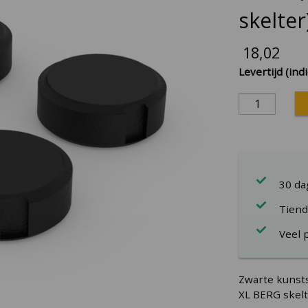
skelter
18,02
Levertijd (indi
30 d
Tiend
Veel 
Zwarte kunsts
XL BERG skelt