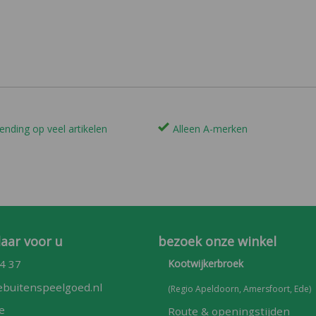
ending op veel artikelen
Alleen A-merken
laar voor u
bezoek onze winkel
4 37
Kootwijkerbroek
buitenspeelgoed.nl
(Regio Apeldoorn, Amersfoort, Ede)
e
Route & openingstijden