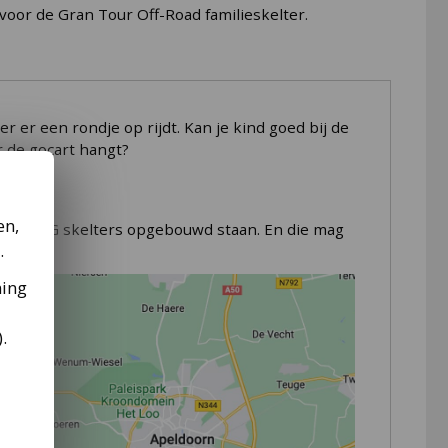
voor de Gran Tour Off-Road familieskelter.
r er een rondje op rijdt. Kan je kind goed bij de
 de gocart hangt?
en,
ten BERG skelters opgebouwd staan. En die mag
.
t.
ming
).