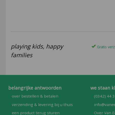
playing kids, happy
Gratis verz
families
belangrijke antwoorden
we staan k
over bestellen & betalen
(0342) 44 3
verzending & levering bij u thuis
info@vanee
een product terug sturen
Over Van E