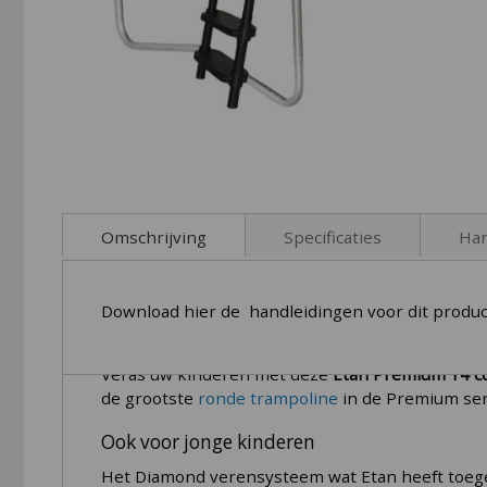
Skip
to
Omschrijving
Specificaties
Han
the
beginning
of
Download hier de handleidingen voor dit produc
the
Kwalitatief sterke Etan Premium C
images
gallery
Veras uw kinderen met deze
Etan Premium 14 c
de grootste
ronde trampoline
in de Premium se
Ook voor jonge kinderen
Het Diamond verensysteem wat Etan heeft toege