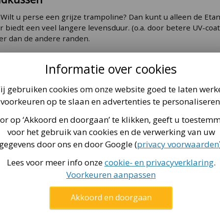
: Wilt u perse een grijze trampoline? Dan kunt u alleen de Et
r biedt een veel langere levensduur. (o.a. door betere UV-coat
ler dan de andere randen.
um Gold 14 trampolinerand.
Informatie over cookies
ij gebruiken cookies om onze website goed te laten werk
voorkeuren op te slaan en advertenties te personaliseren
or op ‘Akkoord en doorgaan’ te klikken, geeft u toestem
mranden;
voor het gebruik van cookies en de verwerking van uw
;
gegevens door ons en door Google (
privacy voorwaarden
Lees voor meer info onze
cookie- en privacyverklaring
.
Voorkeuren aanpassen
Akkoord en doorgaan