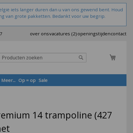
lgië iets langer duren dan u van ons gewend bent. Houd
ng van grote pakketten. Bedankt voor uw begrip.
37
over ons
vacatures (2)
openingstijden
contact
Winkel
Zoek
Meer...
Op = op
Sale
Zoek
remium 14 trampoline (427
net