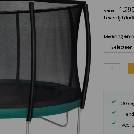
1.29
Vanaf
Levertijd (indi
Levering en 
30 d
Tiend
Veel 