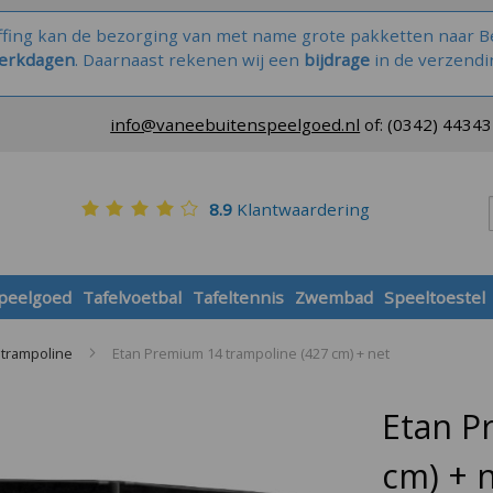
ffing kan de bezorging van met name grote pakketten naar Be
werkdagen
. Daarnaast rekenen wij een
bijdrage
in de verzendi
info@vaneebuitenspeelgoed.nl
of:
(0342) 4434
8.9
Klantwaardering
speelgoed
Tafelvoetbal
Tafeltennis
Zwembad
Speeltoestel
 trampoline
Etan Premium 14 trampoline (427 cm) + net
Etan P
cm) + 