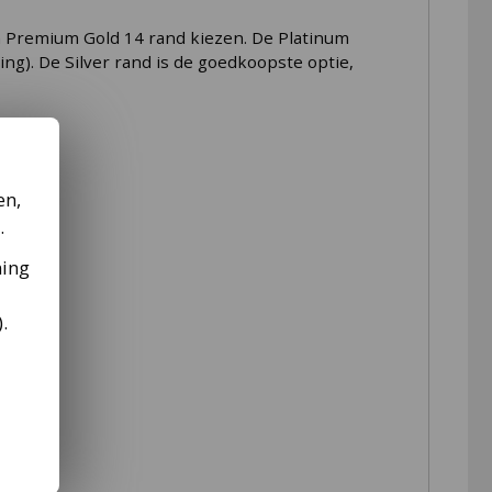
an Premium Gold 14 rand kiezen. De Platinum
ing). De Silver rand is de goedkoopste optie,
en,
.
ming
).