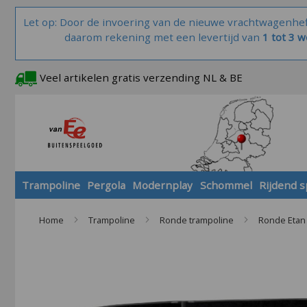
Let op: Door de invoering van de nieuwe vrachtwagenhe
daarom rekening met een levertijd van
1 tot 3 
Veel artikelen gratis verzending NL & BE
Trampoline
Pergola
Modernplay
Schommel
Rijdend 
Home
Trampoline
Ronde trampoline
Ronde Etan
Skip
to
the
end