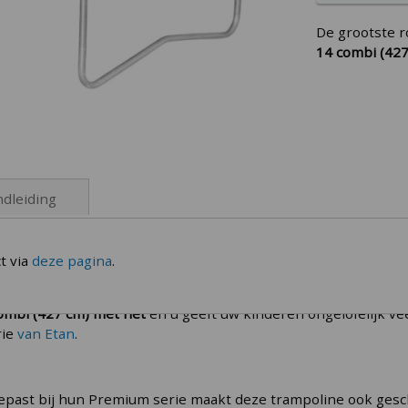
De grootste 
14 combi (42
dleiding
t via
deze pagina
.
ombi van 14 ft
ombi (427 cm) met net
en u geeft uw kinderen ongelofelijk ve
rie
van Etan
.
past bij hun Premium serie maakt deze trampoline ook gesch