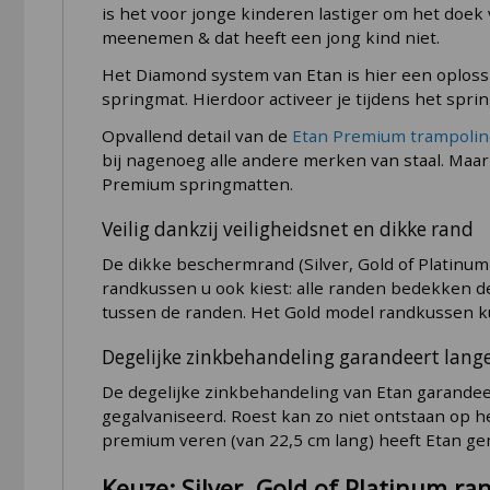
is het voor jonge kinderen lastiger om het doek
meenemen & dat heeft een jong kind niet.
Het Diamond system van Etan is hier een oploss
springmat. Hierdoor activeer je tijdens het spri
Opvallend detail van de
Etan Premium trampolin
bij nagenoeg alle andere merken van staal. Maar
Premium springmatten.
Veilig dankzij veiligheidsnet en dikke rand
De dikke beschermrand (Silver, Gold of Platinu
randkussen u ook kiest: alle randen bedekken de 
tussen de randen. Het Gold model randkussen kun
Degelijke zinkbehandeling garandeert lang
De degelijke zinkbehandeling van Etan garandeert
gegalvaniseerd. Roest kan zo niet ontstaan op he
premium veren (van 22,5 cm lang) heeft Etan gema
Keuze: Silver, Gold of Platinum r