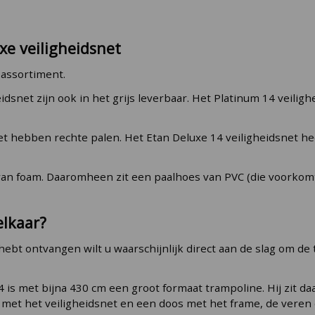
e veiligheidsnet
 assortiment.
dsnet zijn ook in het grijs leverbaar. Het Platinum 14 veilighe
et hebben rechte palen. Het Etan Deluxe 14 veiligheidsnet h
en van foam. Daaromheen zit een paalhoes van PVC (die voorko
elkaar?
hebt ontvangen wilt u waarschijnlijk direct aan de slag om de
 is met bijna 430 cm een groot formaat trampoline. Hij zit daa
met het veiligheidsnet en een doos met het frame, de veren e