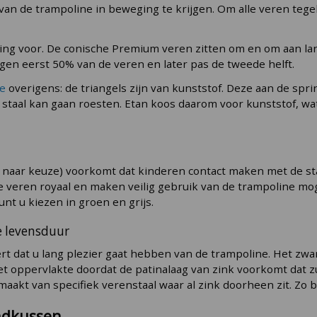
 van de trampoline in beweging te krijgen. Om alle veren tege
ing voor. De conische Premium veren zitten om en om aan lan
ngen eerst 50% van de veren en later pas de tweede helft.
e
overigens: de triangels zijn van kunststof. Deze aan de spr
 staal kan gaan roesten. Etan koos daarom voor kunststof, wa
m naar keuze) voorkomt dat kinderen contact maken met de st
veren royaal en maken veilig gebruik van de trampoline mogel
t u kiezen in groen en grijs.
e levensduur
 dat u lang plezier gaat hebben van de trampoline. Het zware 
t oppervlakte doordat de patinalaag van zink voorkomt dat zuu
akt van specifiek verenstaal waar al zink doorheen zit. Zo bl
andkussen