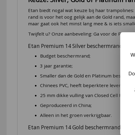
Etan biedt nogal wat keuze bij haar trampolines
rand is voor het oog gelijk aan de Gold rand, maa
maar gaat ook het minst lang mee & is iets smal
Twijfelt u? Onze aanbeveling: Ga voor de Premi
Etan Premium 14 Silver beschermrand
W
Budget beschermrand;
3 jaar garantie;
Do
Smaller dan de Gold en Platinum bescher
Chinees PVC, heeft beperktere levensduur
25 mm dikke vulling van Closed Cell Foam;
Geproduceerd in China;
Alleen in het groen verkrijgbaar.
Etan Premium 14 Gold beschermrand