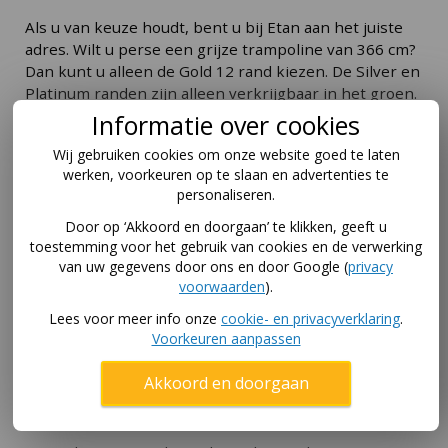
Als u van keuze houdt, bent u bij Etan aan het juiste
adres. Wilt u perse een grijze trampoline van 366 cm?
Dan kunt u alleen de Gold 12 rand kiezen. De Silver en
Platinum randen zijn alleen verkrijgbaar in het groen.
Informatie over cookies
De Gold en de Platinum beschermranden zijn
overigens nagenoeg gelijk, alleen de kwaliteit van het
Wij gebruiken cookies om onze website goed te laten
PVC en de UV-coating is bij het Platinum randkussen
werken, voorkeuren op te slaan en advertenties te
een stuk zwaarder. De Silver 12 beschermrand is de
personaliseren.
budgetkeuze. Deze rand is ook een paar cm smaller
Door op ‘Akkoord en doorgaan’ te klikken, geeft u
en overlapt de veren minder ver. Als de
toestemming voor het gebruik van cookies en de verwerking
verwarring/twijfel bij u toeslaat: Kies de Gold 12
van uw gegevens door ons en door Google (
privacy
beschermrand.
voorwaarden
).
Lees voor meer info onze
cookie- en privacyverklaring
.
Etan Premium 12 randkussen
Voorkeuren aanpassen
Budget randkussen;
Akkoord en doorgaan
3 jaar fabrieksgarantie;
Minder breed dan de Gold en Platinum randen;