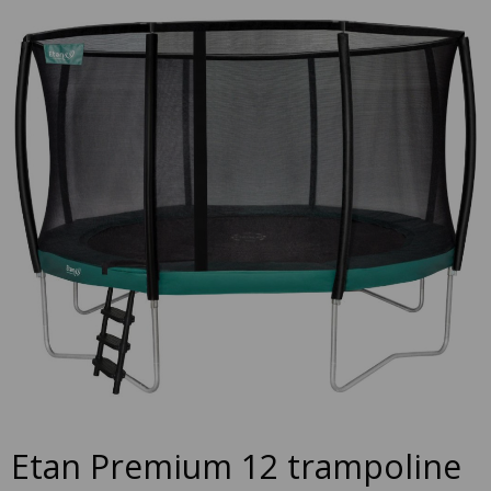
to
the
end
of
the
images
gallery
Skip
Etan Premium 12 trampoline
to