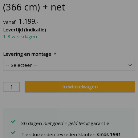
the
(366 cm) + net
beginning
of
1.199
Vanaf
,-
the
Levertijd (indicatie)
images
1-3 werkdagen
gallery
Levering en montage
In winkelwagen
30 dagen
niet goed = geld terug
garantie
Tienduizenden tevreden klanten
sinds 1991