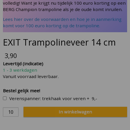
the
volledig! Want je krijgt nu tijdelijk 100 euro korting op een
beginning
BERG Champion trampoline als je de oude komt inruilen.
of
Lees hier over de voorwaarden en hoe je in aanmerking
the
komt voor 100 euro korting op de trampoline.
images
gallery
EXIT Trampolineveer 14 cm
3,90
Levertijd (indicatie)
1 - 3 werkdagen
Vanuit voorraad leverbaar.
Bestel gelijk mee!
Verenspanner: trekhaak voor veren
+
9,-
In winkelwagen