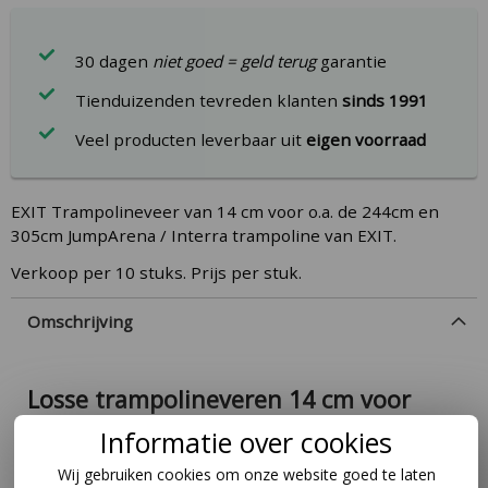
30 dagen
niet goed = geld terug
garantie
Tienduizenden tevreden klanten
sinds 1991
Veel producten leverbaar uit
eigen voorraad
EXIT Trampolineveer van 14 cm voor o.a. de 244cm en
305cm JumpArena / Interra trampoline van EXIT.
Verkoop per 10 stuks. Prijs per stuk.
Omschrijving
Losse trampolineveren 14 cm voor
EXIT trampolines
Informatie over cookies
Zijn de veren van jouw EXIT trampoline versleten?
Wij gebruiken cookies om onze website goed te laten