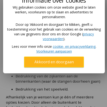
Informatie over cookies
Wij gebruiken cookies om onze website goed te laten
werken, voorkeuren op te slaan en advertenties te
Bedrukken voetbaltafel
personaliseren.
Door op ‘Akkoord en doorgaan’ te klikken, geeft u
Wist je dat we praktisch elke voetbaltafel ook kunnen
toestemming voor het gebruik van cookies en de verwerking
leveren met bedrukking? Bekijk onze categoriepagina
van uw gegevens door ons en door Google (
privacy
tafelvoetbal met bedrukking
voor enkele voorbeelden
voorwaarden
).
met plaatjes.
Lees voor meer info onze
cookie- en privacyverklaring
.
In het kort is het volgende mogelijk:
Voorkeuren aanpassen
Bedrukking van wanden aan de buitenzijde. De
Akkoord en doorgaan
zijkanten waar de stangen doorheen komen en
de panelen aan de kopse kanten.
Bedrukking van de zijkanten aan de
binnenkanten (waar de stangen doorheen gaan)
Bedrukking van het speelveld.
Afhankelijk van je wensen kun je één of meerdere
opties kiezen. Door alleen de buitenkant te