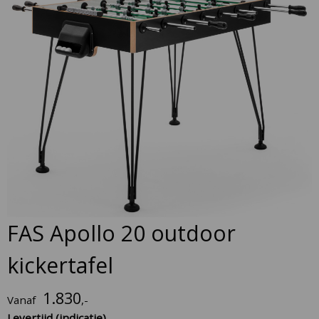
to
the
end
of
the
images
gallery
Skip
FAS Apollo 20 outdoor
to
the
kickertafel
beginning
of
1.830
Vanaf
,-
the
Levertijd (indicatie)
images