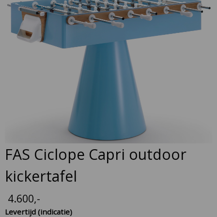
to
the
end
of
the
images
gallery
Skip
FAS Ciclope Capri outdoor
to
the
kickertafel
beginning
of
4.600
,-
the
Levertijd (indicatie)
images