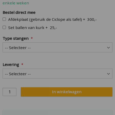
enkele weken
gallery
Bestel direct mee
Afdekplaat (gebruik de Ciclope als tafel)
+
300,-
Set ballen van kurk
+
25,-
Type stangen
Levering
In winkelwagen