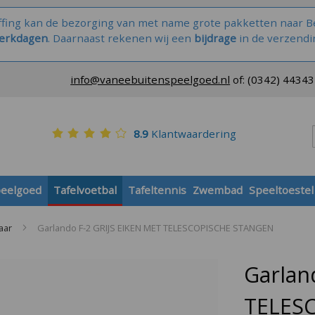
ffing kan de bezorging van met name grote pakketten naar Be
werkdagen
. Daarnaast rekenen wij een
bijdrage
in de verzendi
info@vaneebuitenspeelgoed.nl
of:
(0342) 4434
8.9
Klantwaardering
peelgoed
Tafelvoetbal
Tafeltennis
Zwembad
Speeltoestel
aar
Garlando F-2 GRIJS EIKEN MET TELESCOPISCHE STANGEN
Garlan
TELES