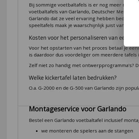
Speeltafel verrijdbaar
Bij sommige voetbaltafels is er nog meer mogeli
rondom. In de holle ruimte aan de onderkant zit
voetbaltafels van Garlando, Deutscher Meister 
Garlando verpakt de speeltafels erg stevig. En d
Geschikt voor professioneel gebruik
Garlando dat ze veel ervaring hebben bedrukken.
speeltafels maak je waarschijnlijk juist vanwege d
Doelgroep
Montage Garlando tafels
Kosten voor het personaliseren van een spee
Kleur speeltafel
Een Garlando tafel is
altijd gedeeltelijk voorgem
niet in de fabriek omdat de voetbaltafel daardoo
Voor het opstarten van het proces betaal je eenm
Bevesting poppen
verbogen speelstang. Deze onderdelen monteer j
is daardoor dus voordeliger om meerdere tafels 
Materiaal kabinet
scoretellers aan beide zijden
Zelf niet zo handig met ontwerpprogramma's? D
Afgedekt speelveld
de 4 poten onder het kabinet
Welke kickertafel laten bedrukken?
Type lagers stangen
en het plaatsen van alle stangen met spel
O.a. G-2000 en de G-500 van Garlando zijn popu
Dat laatste kost het meeste werk. Daarom biede
Type stangen
Montageservice voor Garlando
Balinworp
Type keeper
Bestel een Garlando voetbaltafel inclusief monta
we monteren de spelers aan de stangen
Doelgroep tafel