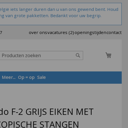
lgië iets langer duren dan u van ons gewend bent. Houd
ng van grote pakketten. Bedankt voor uw begrip.
37
over ons
vacatures (2)
openingstijden
contact
Winkel
Zoek
Meer...
Op = op
Sale
Zoek
do F-2 GRIJS EIKEN MET
COPISCHE STANGEN