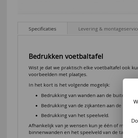
Skip
to
Specificaties
Levering & montageservic
the
beginning
of
More
the
Art. nr.
Levering Garlando tafelvoetbal
Bedrukken voetbaltafel
Information
images
EAN code
gallery
De meeste
Wist je dat we praktisch elke voetbaltafel ook 
Garlando voetbaltafels
liggen op voor
de voetbaltafel binnen enkele werkdagen bij je th
voorbeelden met plaatjes.
Afmetingen product (lxbxh)
Wil je de tafelvoetbal laten monteren? Reken dan
In het kort is het volgende mogelijk:
Materiaal speelveld
Bedrukking van wanden aan de buitenzijde
Hoe ver tilt de bezorger de tafel?
Speeltafel geschikt voor
W
Bedrukking van de zijkanten aan de binne
We tillen de voetbaltafel naar een door jou gew
Speeltafel inklapbaar
gewenste verdieping te brengen. Veel voetbalta
Bedrukking van het speelveld.
Muntsysteem
Do
Afhankelijk van je wensen kun je één of meerder
Afmetingen en verpakking van het pakket
Verstelbaarheid poten
binnenwanden en het speelveld van de tafelvoetba
De ongemonteerde voetbaltafel is zo groot als 