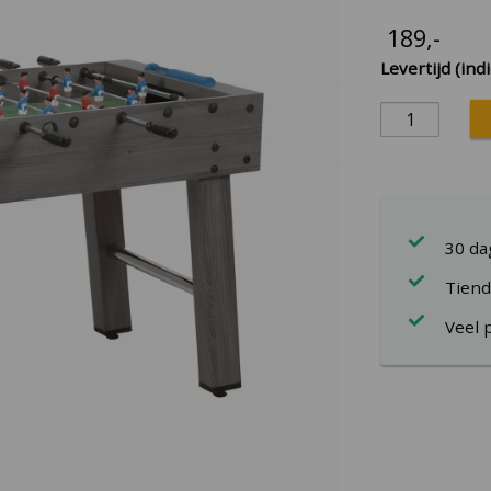
189
,-
Levertijd (indi
30 d
Tiend
Veel 