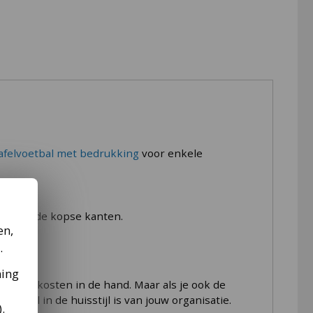
e een Garlando tafel bij Van Ee? Dan kunnen we
afelvoetbal met bedrukking
voor enkele
en aan de kopse kanten.
en,
? Dan willen we je helpen om de tafel naar de
.
illen daarom niet via trappen
.
ming
 je de kosten in de hand. Maar als je ook de
emaal in de huisstijl is van jouw organisatie.
).
iepschuim en kartonnen verpakkingsmateriaal