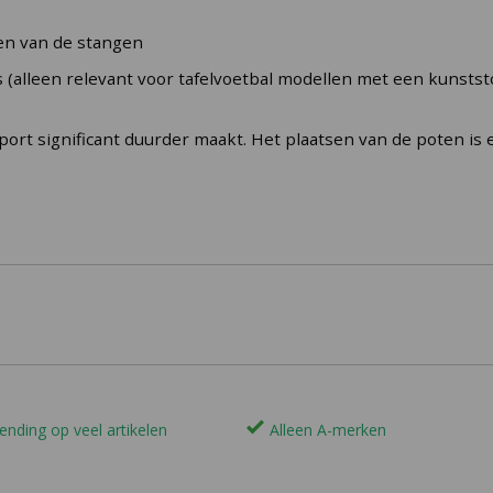
2x zwarte/witte balletjes
en van de stangen
Garlando
(alleen relevant voor tafelvoetbal modellen met een kunststof
rt significant duurder maakt. Het plaatsen van de poten is e
ending op veel artikelen
Alleen A-merken