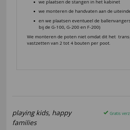
we plaatsen de stangen in het kabinet
Meegeleverde accessoires
we monteren de handvaten aan de uiteind
Merk
en we plaatsen eventueel de ballenvangers 
bij de G-100, G-200 en F-200)
We monteren de poten niet omdat dit het transpo
vastzetten van 2 tot 4 bouten per poot.
playing kids, happy
Gratis verz
families