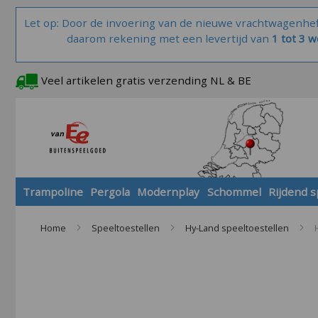
Let op: Door de invoering van de nieuwe vrachtwagenhe
daarom rekening met een levertijd van
1 tot 3 
Veel artikelen gratis verzending NL & BE
Trampoline
Pergola
Modernplay
Schommel
Rijdend 
Home
Speeltoestellen
Hy-Land speeltoestellen
Skip
to
the
end