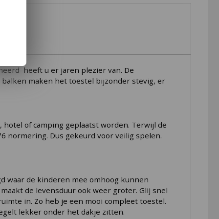
enbare ruimte. Het speeltoestel is goedgekeurd
norm veel plezier van.
erd heeft u er jaren plezier van. De
ke balken maken het toestel bijzonder stevig, er
t, hotel of camping geplaatst worden. Terwijl de
76 normering. Dus gekeurd voor veilig spelen.
stigd waar de kinderen mee omhoog kunnen
 maakt de levensduur ook weer groter. Glij snel
uimte in. Zo heb je een mooi compleet toestel.
egelt lekker onder het dakje zitten.