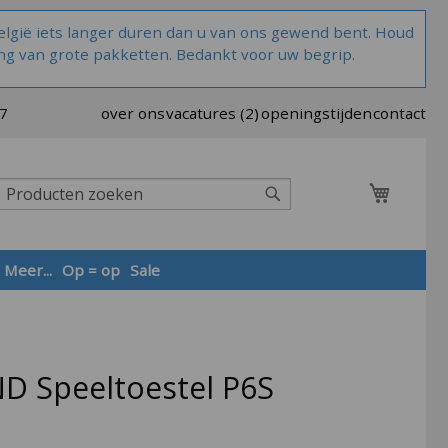
lgië iets langer duren dan u van ons gewend bent. Houd
ng van grote pakketten. Bedankt voor uw begrip.
37
over ons
vacatures (2)
openingstijden
contact
Winkel
Zoek
Meer...
Op = op
Sale
Zoek
D Speeltoestel P6S