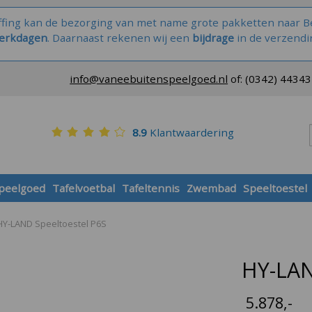
ffing kan de bezorging van met name grote pakketten naar Be
werkdagen
. Daarnaast rekenen wij een
bijdrage
in de verzendi
info@vaneebuitenspeelgoed.nl
of:
(0342) 4434
8.9
Klantwaardering
speelgoed
Tafelvoetbal
Tafeltennis
Zwembad
Speeltoestel
HY-LAND Speeltoestel P6S
HY-LAN
5.878
,-