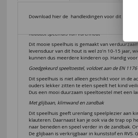
Hy-Land Speeltoestel P6S
Download hier de handleidingen voor dit produc
is één van de mooiste 
zodat kinderen veilig kunnen spelen. De levensdu
Robuust speelhuis van vurenhout
Dit mooie speelhuis is gemaakt van verduurzaam
levensduur van dit hout is wel zo’n 10-15 jaar, w
kunnen dus meerdere kinderen op. Handig voor b
Goedgekeurd speeltoestel, voldoet aan de EN 1176
Dit speelhuis is niet alleen geschikt voor in de 
ouders lekker zitten te eten speelt het kind vei
Dus een mooi duurzaam speeltoestel met een lan
Met glijbaan, klimwand en zandbak
Dit speelhuis geeft urenlang speelplezier aan 
klauteren. Daarnaast kan je ook via de trap op h
naar beneden en speel verder in de zandbak. Ond
De glijbaan is verkrijgbaar in kunststof en RVS.