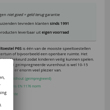
agen
niet goed = geld terug
garantie
uizenden tevreden klanten
sinds 1991
producten leverbaar uit
eigen voorraad
ltoestel P6S
is één van de mooiste speeltoestellen
htertuin of bijvoorbeeld een openbare ruimte. Het
is goedgekeurd zodat kinderen veilig kunnen spelen.
r van dit geïmpregneerde vurenhout is wel 10-15
 uw kind er enorm veel plezier van.
en,
aam naaldhout (geïmpregneerd)
.
rd volgens EN 1176 norm
ming
speelwaarde
).