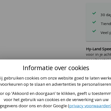
30 d
Tiend
Veel 
Hy-Land Spee
voor in je ac
speeltoestel 
De levensduu
Informatie over cookies
jaar! Zo heeft
ij gebruiken cookies om onze website goed te laten werk
Duurz
voorkeuren op te slaan en advertenties te personaliseren
Gekeu
or op ‘Akkoord en doorgaan’ te klikken, geeft u toestem
Veel 
voor het gebruik van cookies en de verwerking van uw
gegevens door ons en door Google (
privacy voorwaarden
dleiding