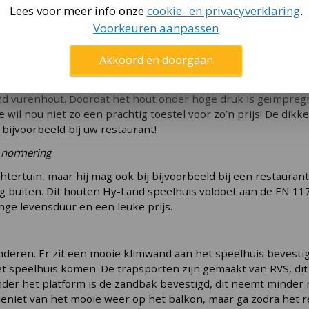
Lees voor meer info onze
cookie- en privacyverklaring
.
Voorkeuren aanpassen
t via
speeltoestellen voor in je achtertuin of bijvoorbeeld een op
deze pagina
.
ur van dit vurenhout is wel 10-15 jaar! Zo heeft uw kind er e
Akkoord en doorgaan
d vurenhout. Doordat het hout onder hoge druk is geïmpregne
ie wil nou niet zo een prachtig toestel voor zo’n prijs! De dik
ijvoorbeeld bij uw restaurant!
 normering
achtertuin, maar hij mag ook bij bijvoorbeeld bij een restauran
lig buiten. Dit houten Hy-Land speelhuis voldoet aan de EN 11
ge levensduur en een leuke prijs.
kinderen. Er zit een mooie klimwand aan het speelhuis beve
et speelhuis komen. De trapsporten zijn gemaakt van RVS, dit
er het platform is de zandbak bevestigd, dit neemt minder r
 Geniet van het mooie weer op het balkon, maar ga zodra het r