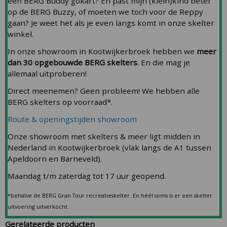
een BERG Buddy gokart? En past mijn (klein)kind beter
op de BERG Buzzy, of moeten we toch voor de Reppy
gaan? Je weet het als je even langs komt in onze skelter
winkel.
In onze showroom in Kootwijkerbroek hebben we
meer
dan 30 opgebouwde BERG skelters
. En die mag je
allemaal uitproberen!
Direct meenemen? Geen probleem! We hebben alle
BERG skelters op voorraad*.
Route & openingstijden showroom
Onze showroom met skelters & meer ligt midden in
Nederland in Kootwijkerbroek (vlak langs de A1 tussen
Apeldoorn en Barneveld).
Maandag t/m zaterdag tot 17 uur geopend.
*behalve de BERG Gran Tour recreatieskelter. En héél soms is er een skelter
uitvoering uitverkocht.
Gerelateerde producten