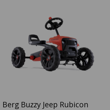
to
the
end
of
the
images
gallery
Skip
Berg Buzzy Jeep Rubicon
to