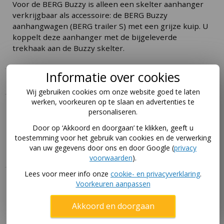
Voor de BERG Buzzy is alleen een skelter aanhanger
verkrijgbaar als accessoire: de BERG Buzzy
aanhangwagen (BERG trailer S) met een grijze kuip. U
koppelt deze aanhanger met de bijgeleverde
trekhaak aan de Buzzy skelter.
Informatie over cookies
Specificaties
Wij gebruiken cookies om onze website goed te laten
werken, voorkeuren op te slaan en advertenties te
Handleiding
personaliseren.
Door op ‘Akkoord en doorgaan’ te klikken, geeft u
Download hier de handleidingen voor dit product via
toestemming voor het gebruik van cookies en de verwerking
deze pagina
.
van uw gegevens door ons en door Google (
privacy
voorwaarden
).
Lees voor meer info onze
cookie- en privacyverklaring
.
Deze skelter uitproberen?
Voorkeuren aanpassen
Je koopt makkelijker de juiste skelter als je hem eerst
Akkoord en doorgaan
even kunt testen. Bijvoorbeeld doordat je zoon of