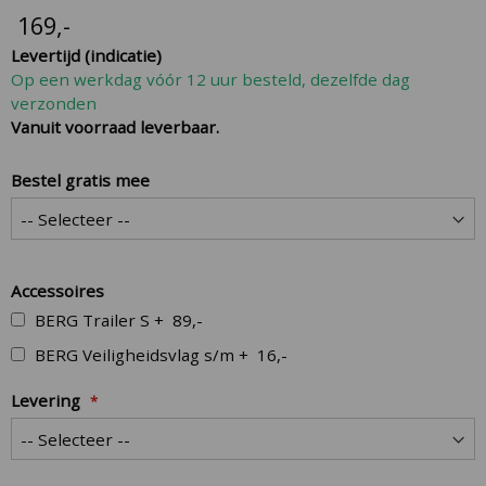
the
169
,-
beginning
Levertijd (indicatie)
of
Op een werkdag vóór 12 uur besteld, dezelfde dag
the
verzonden
images
Vanuit voorraad leverbaar.
gallery
Bestel gratis mee
Accessoires
BERG Trailer S
+
89,-
BERG Veiligheidsvlag s/m
+
16,-
Levering