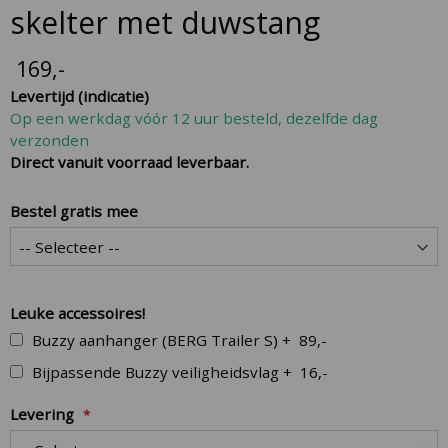
the
skelter met duwstang
beginning
of
169
,-
the
Levertijd (indicatie)
images
Op een werkdag vóór 12 uur besteld, dezelfde dag
gallery
verzonden
Direct vanuit voorraad leverbaar.
Bestel gratis mee
Leuke accessoires!
Buzzy aanhanger (BERG Trailer S)
+
89,-
Bijpassende Buzzy veiligheidsvlag
+
16,-
Levering