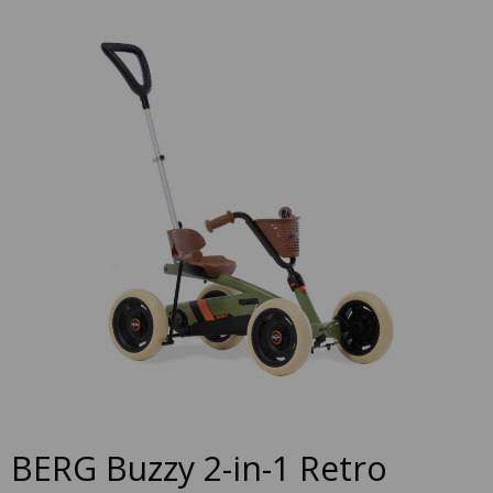
to
the
end
of
the
images
gallery
Skip
BERG Buzzy 2-in-1 Retro
to