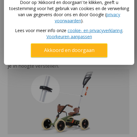
Door op ‘Akkoord en doorgaan’ te klikken, geeft u
toestemming voor het gebruik van cookies en de verwerking
van uw gegevens door ons en door Google (
privacy
voorwaarden
).
De zachte banden zijn gemaakt van EVA-foam: dat gaat
Lees voor meer info onze
cookie- en privacyverklaring
.
niet lek. En je kind kan zelf remmen met de handrem
Voorkeuren aanpassen
aan de rechterkant van de Buzzy Retro 2-in-1.
Buzzy met duwstang
Akkoord en doorgaan
De meegeleverde duwstang van de Buzzy skelter kun
je in hoogte verstellen.