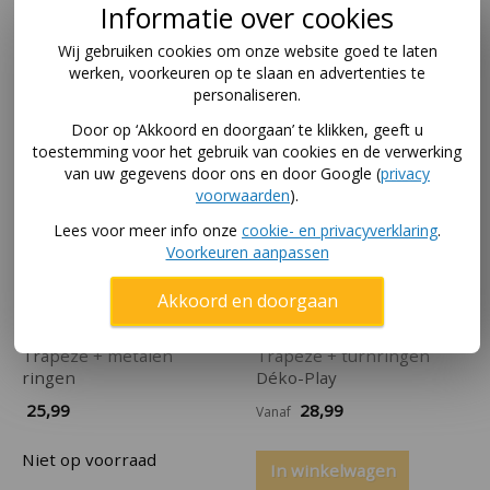
Informatie over cookies
Niet op voorraad
In winkelwagen
Wij gebruiken cookies om onze website goed te laten
werken, voorkeuren op te slaan en advertenties te
personaliseren.
Door op ‘Akkoord en doorgaan’ te klikken, geeft u
toestemming voor het gebruik van cookies en de verwerking
van uw gegevens door ons en door Google (
privacy
voorwaarden
).
Lees voor meer info onze
cookie- en privacyverklaring
.
Voorkeuren aanpassen
Akkoord en doorgaan
Trapeze + metalen
Trapeze + turnringen
ringen
Déko-Play
25,99
28,99
Vanaf
Niet op voorraad
In winkelwagen