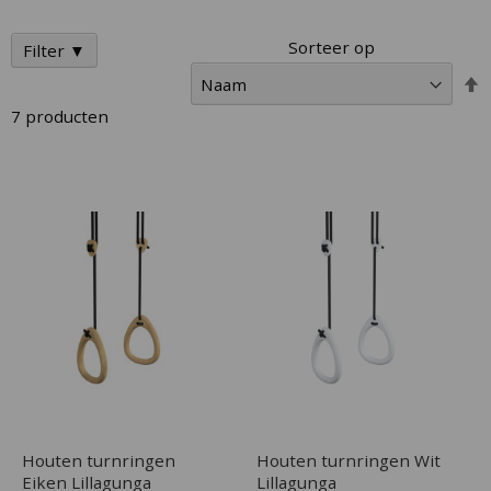
Sorteer op
Filter ▼
V
h
7
producten
n
l
s
Houten turnringen
Houten turnringen Wit
Eiken Lillagunga
Lillagunga