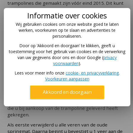
trampolines die gemaakt zijn vóór eind 2015. Dit kunt
u nog controleren om te kijken of u een trampoline
Informatie over cookies
heeft die enkele veren heeft, of een trampoline heeft
waar de veren schuin staan. Heeft u schuine veren,
Wij gebruiken cookies om onze website goed te laten
dan moet u de
Berg springmat Twinspring systeem &
werken, voorkeuren op te slaan en advertenties te
Airflow 330
nodig.
personaliseren.
Door op ‘Akkoord en doorgaan’ te klikken, geeft u
Maar de springdoek past ook op tramolines met een
toestemming voor het gebruik van cookies en de verwerking
buitenmaat 330 cm als:
van uw gegevens door ons en door Google (
privacy
De trampoline 72 veren heeft.
voorwaarden
).
Lees voor meer info onze
cookie- en privacyverklaring
.
Als de veer ongespannen 19 cm is.
Voorkeuren aanpassen
Vervangen van de springdoek
Akkoord en doorgaan
Het vervangen van een springmat is niet heel lastig.
Het makklijkste is om de verenspanner te gebruiken
die u bij aankoop van de trampoline geleverd heeft
gekregen.
Als eerste verwijderd u alle veren van de oude
springmat. Daarna begint u bevestigt u 1 veer aan de