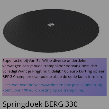
Skip
to
the
end
of
the
images
gallery
Skip
Super actie bij Van Ee! Wil je diverse onderdelen
to
vervangen aan je oude trampoline? Vervang hem dan
the
volledig! Want je krijgt nu tijdelijk 100 euro korting op een
beginning
BERG Champion trampoline als je de oude komt inruilen.
of
Lees hier over de voorwaarden en hoe je in aanmerking
the
komt voor 100 euro korting op de trampoline.
images
gallery
Springdoek BERG 330