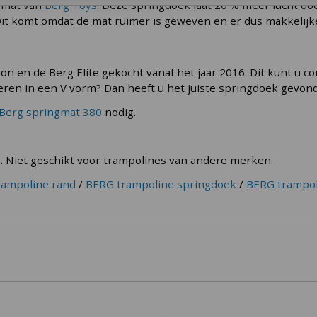
e mat van
Berg Toys
. Deze springdoek laat 20 % meer lucht do
Dit komt omdat de mat ruimer is geweven en er dus makkelijk
n en de Berg Elite gekocht vanaf het jaar 2016. Dit kunt u c
eren in een V vorm? Dan heeft u het juiste springdoek gevon
Berg springmat 380
nodig.
. Niet geschikt voor trampolines van andere merken.
rampoline rand
/
BERG trampoline springdoek
/
BERG trampol