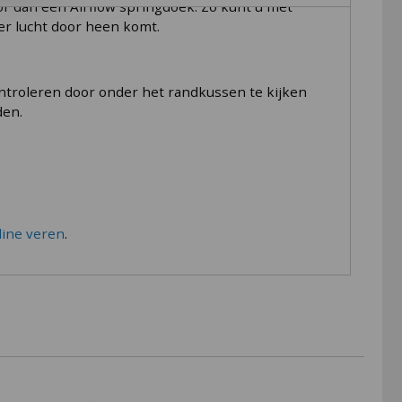
or dan een Airflow springdoek. Zo kunt u met
er lucht door heen komt.
ontroleren door onder het randkussen te kijken
den.
ine veren
.