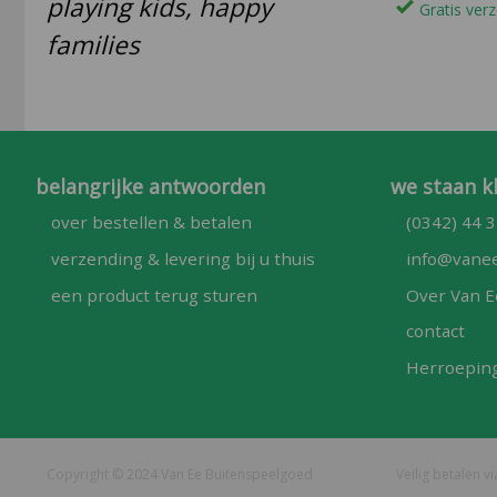
playing kids, happy
Gratis verz
families
belangrijke antwoorden
we staan k
over bestellen & betalen
(0342) 44 3
verzending & levering bij u thuis
info@vanee
een product terug sturen
Over Van E
contact
Herroepin
Copyright © 2024 Van Ee Buitenspeelgoed
Veilig betalen v