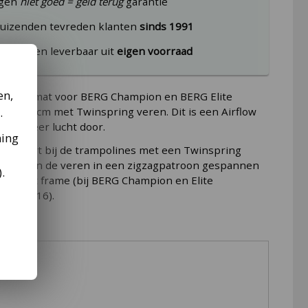
agen
niet goed = geld terug
garantie
uizenden tevreden klanten
sinds 1991
producten leverbaar uit
eigen voorraad
en,
springmat voor BERG Champion en BERG Elite
.
an 380 cm met Twinspring veren. Dit is een Airflow
t dus meer lucht door.
ming
at hoort bij de trampolines met een Twinspring
bij staan de veren in een zigzagpatroon gespannen
).
 en het frame (bij BERG Champion en Elite
inds 2016).