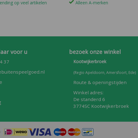
ending op veel artikelen
Alleen A-merken
laar voor u
bezoek onze winkel
4 37
Kootwijkerbroek
buitenspeelgoed.nl
(Regio Apeldoorn, Amersfoort, Ede)
e
Route & openingstijden
Winkel adres:
De standerd 6
g
3774SC Kootwijkerbroek
ia