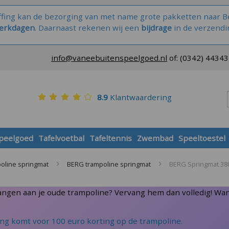
ffing kan de bezorging van met name grote pakketten naar Be
werkdagen
. Daarnaast rekenen wij een
bijdrage
in de verzendi
info@vaneebuitenspeelgoed.nl
of:
(0342) 4434
8.9
Klantwaardering
speelgoed
Tafelvoetbal
Tafeltennis
Zwembad
Speeltoestel
oline springmat
BERG trampoline springmat
BERG Springmat 380
vangen aan je oude trampoline? Vervang hem dan volledig! Want
ng komt voor 100 euro korting op de trampoline.