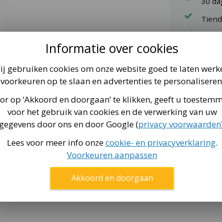
30 d
Tiend
Veel 
Informatie over cookies
ij gebruiken cookies om onze website goed te laten werk
Vervangende 
voorkeuren op te slaan en advertenties te personaliseren
trampolines v
Pro doek, laa
or op ‘Akkoord en doorgaan’ te klikken, geeft u toestem
Deze springm
voor het gebruik van cookies en de verwerking van uw
systeem. Hier
gegevens door ons en door Google (
privacy voorwaarden
tussen de mat
trampolines s
Lees voor meer info onze
cookie- en privacyverklaring
.
Voorkeuren aanpassen
dleiding
Akkoord en doorgaan
t via
deze pagina
.
 380 trampoline van BERG