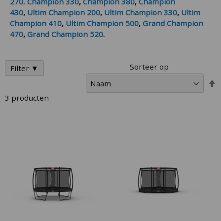
270
,
Champion 330
,
Champion 380
,
Champion
430
,
Ultim Champion 200
,
Ultim Champion 330
,
Ultim
Champion 410
,
Ultim Champion 500
,
Grand Champion
470
,
Grand Champion
520
.
Sorteer op
Filter ▼
V
h
3
producten
n
l
s