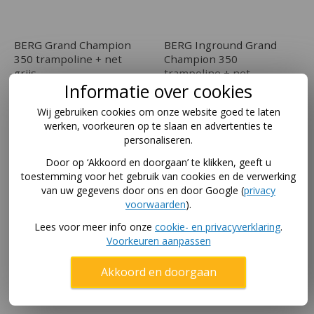
BERG Grand Champion
BERG Inground Grand
350 trampoline + net
Champion 350
grijs
trampoline + net
Informatie over cookies
1.279
,-
1.279
,-
Vanaf
Wij gebruiken cookies om onze website goed te laten
werken, voorkeuren op te slaan en advertenties te
In winkelwagen
In winkelwagen
personaliseren.
Door op ‘Akkoord en doorgaan’ te klikken, geeft u
toestemming voor het gebruik van cookies en de verwerking
van uw gegevens door ons en door Google (
privacy
voorwaarden
).
Lees voor meer info onze
cookie- en privacyverklaring
.
Voorkeuren aanpassen
Akkoord en doorgaan