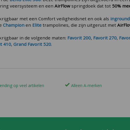
pring veersysteem en een
AirFlow
springdoek dat tot
50% me
krijgbaar met een Comfort veiligheidsnet en ook als
inground
de
Champion
en
Elite
trampolines, die zijn uitgerust met
AirFl
krijgbaar in de volgende maten:
Favorit 200
,
Favorit 270
,
Favor
it 410
,
Grand Favorit 520
.
ending op veel artikelen
Alleen A-merken