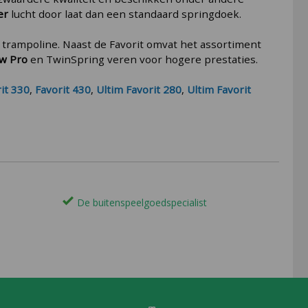
er
lucht door laat dan een standaard springdoek.
trampoline. Naast de Favorit omvat het assortiment
ow
Pro
en TwinSpring veren voor hogere prestaties.
it 330
,
Favorit 430
,
Ultim Favorit 280
,
Ultim Favorit
De buitenspeelgoedspecialist