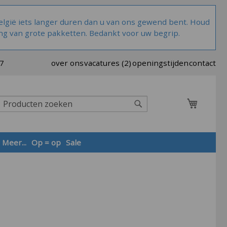
lgië iets langer duren dan u van ons gewend bent. Houd
ng van grote pakketten. Bedankt voor uw begrip.
37
over ons
vacatures (2)
openingstijden
contact
Winkel
Zoek
Meer...
Op = op
Sale
Zoek