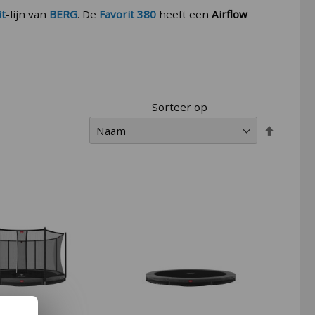
it
-lijn van
BERG
. De
Favorit 380
heeft een
Airflow
Sorteer op
Van
hoog
naar
laag
sortere