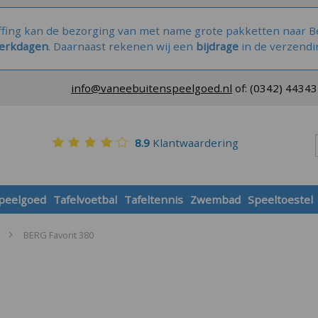
ffing kan de bezorging van met name grote pakketten naar Be
werkdagen
. Daarnaast rekenen wij een
bijdrage
in de verzendi
info@vaneebuitenspeelgoed.nl
of:
(0342) 4434
8.9
Klantwaardering
speelgoed
Tafelvoetbal
Tafeltennis
Zwembad
Speeltoestel
BERG Favorit 380