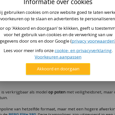
Informatie over cookies
ij gebruiken cookies om onze website goed te laten werk
voorkeuren op te slaan en advertenties te personaliseren
 380 groen +
BERG Favorit 380
BERG In
omfort 380
trampoline + net
380 tram
or op ‘Akkoord en doorgaan’ te klikken, geeft u toestem
769
,-
84
Vanaf
Vanaf
voor het gebruik van cookies en de verwerking van uw
0
,-
gegevens door ons en door Google (
privacy voorwaarden
19
,-
Lees voor meer info onze
cookie- en privacyverklaring
.
Voorkeuren aanpassen
Akkoord en doorgaan
is verkrijgbaar als model
op poten
met veiligheidsnet, maar 
tuin.
mpoline van hetzelfde formaat, maar met een hogere afwerkin
n de
BERG Elite 380
. Deze trampolines zijn uitgevoerd in ee