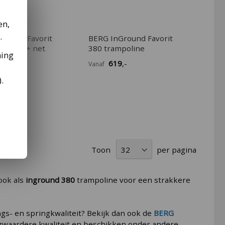
en,
.
Ground Favorit
BERG InGround Favorit
poline + net
380 trampoline
ming
9
,-
619
,-
Vanaf
).
Toon
per pagina
ook als
inground 380
trampoline voor een strakkere
gs- en springkwaliteit? Bekijk dan ook de
BERG
n zwaardere kwaliteit en beschikken onder andere