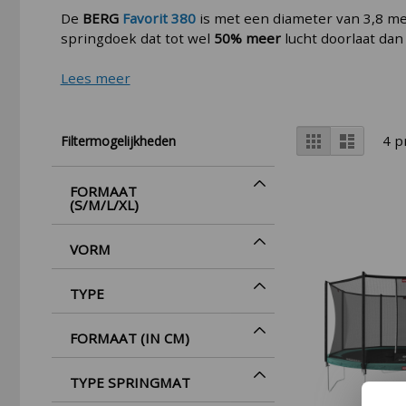
De
BERG
Favorit 380
is met een diameter van 3,8 m
springdoek dat tot wel
50% meer
lucht doorlaat dan
Lees meer
Tonen
Foto-
Lijst
4
p
Filtermogelijkheden
tabel
als
FORMAAT
(S/M/L/XL)
VORM
TYPE
FORMAAT (IN CM)
TYPE SPRINGMAT