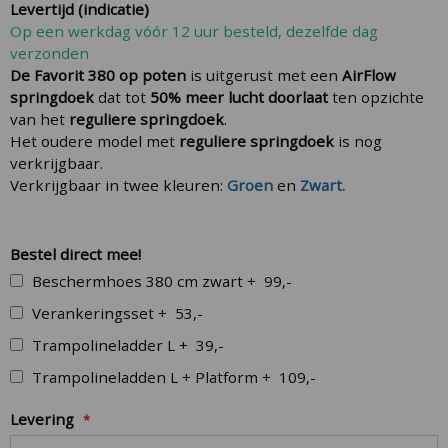
Levertijd (indicatie)
gallery
Op een werkdag vóór 12 uur besteld, dezelfde dag
verzonden
De Favorit 380 op poten
is uitgerust met een
AirFlow
springdoek
dat tot
50% meer lucht doorlaat
ten opzichte
van het
reguliere springdoek
.
Het oudere model met
reguliere springdoek
is nog
verkrijgbaar.
Verkrijgbaar in twee kleuren:
Groen
en
Zwart.
Bestel direct mee!
Beschermhoes 380 cm zwart
+
99,-
Verankeringsset
+
53,-
Trampolineladder L
+
39,-
Trampolineladden L + Platform
+
109,-
Levering