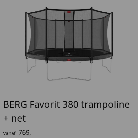
to
the
end
of
the
images
gallery
Skip
to
BERG Favorit 380 trampoline
the
beginning
+ net
of
the
769
Vanaf
,-
images