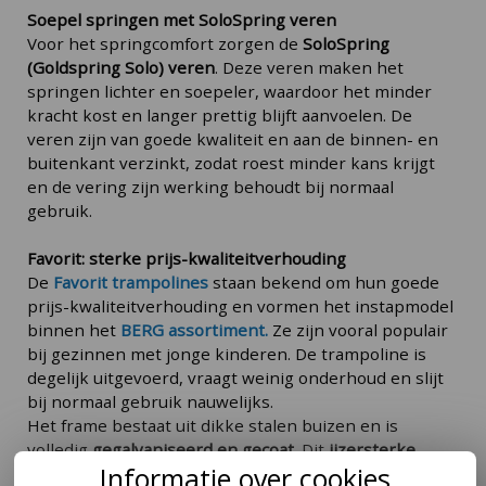
Soepel springen met SoloSpring veren
Voor het springcomfort zorgen de
SoloSpring
(Goldspring Solo) veren
. Deze veren maken het
springen lichter en soepeler, waardoor het minder
kracht kost en langer prettig blijft aanvoelen. De
veren zijn van goede kwaliteit en aan de binnen- en
buitenkant verzinkt, zodat roest minder kans krijgt
en de vering zijn werking behoudt bij normaal
gebruik.
Favorit: sterke prijs-kwaliteitverhouding
De
Favorit trampolines
staan bekend om hun goede
prijs-kwaliteitverhouding en vormen het instapmodel
binnen het
BERG assortiment.
Ze zijn vooral populair
bij gezinnen met jonge kinderen. De trampoline is
degelijk uitgevoerd, vraagt weinig onderhoud en slijt
bij normaal gebruik nauwelijks.
Het frame bestaat uit dikke stalen buizen en is
volledig
gegalvaniseerd en gecoat
. Dit
ijzersterke
Informatie over cookies
frame
vangt de krachten van het springen moeiteloos