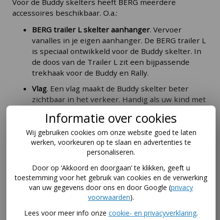
Voor de Buddy skelters heeft BERG meerdere
accessoires beschikbaar. O.a.:
BERG trailer L skelter aanhanger
. Vervoer
vanalles in je eigen aanhanger. De BERG trailer L
is speciaal ontwikkeld voor de Buddy skelter. In
de doos van de Trailer L zit een bijpassende
trekhaak voor de Buddy en Rally.
Vlag
. Een vlag maakt de Buddy skelter beter
zichtbaar in het verkeer. Handig als uw kind met
de skelter achter auto's langsrijdt. De vlag steekt
Informatie over cookies
er mooi bovenuit.
Wij gebruiken cookies om onze website goed te laten
Zwaailamp op stang
. Een vlag is niet altijd
werken, voorkeuren op te slaan en advertenties te
voldoende, met een zwaailamp op een stang val
personaliseren.
je pas echt goed op. "Kijk ui, ik kom er aan!"
Door op ‘Akkoord en doorgaan’ te klikken, geeft u
toestemming voor het gebruik van cookies en de verwerking
van uw gegevens door ons en door Google (
privacy
Waarom kiezen voor de BERG Buddy Retro Green?
voorwaarden
).
*Tijdloos retro design: retro looks zoals skinwall
Lees voor meer info onze
cookie- en privacyverklaring
.
banden voor een stijlvolle look.