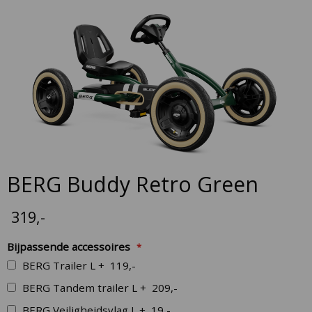
to
the
end
of
the
images
gallery
Skip
BERG Buddy Retro Green
to
the
319
,-
beginning
of
Bijpassende accessoires
the
BERG Trailer L
+
119,-
images
gallery
BERG Tandem trailer L
+
209,-
BERG Veiligheidsvlag L
+
19,-