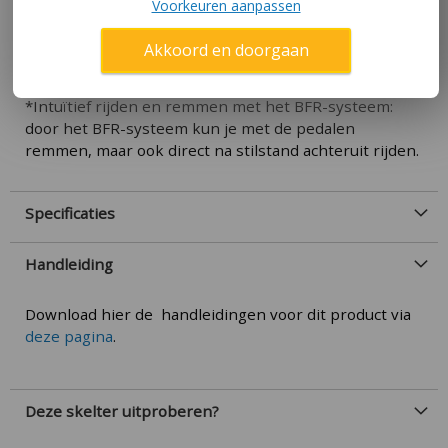
Voorkeuren aanpassen
*Ultiem rijcomfort: comfortabele luchtbanden en een
schommelas voor stabiele ritten.
Akkoord en doorgaan
*Groet met je mee: de verstelbare stoel zorgt voor
langdurig speelplezier!
*Intuïtief rijden en remmen met het BFR-systeem:
door het BFR-systeem kun je met de pedalen
remmen, maar ook direct na stilstand achteruit rijden.
Specificaties
Handleiding
Download hier de handleidingen voor dit product via
deze pagina
.
Deze skelter uitproberen?