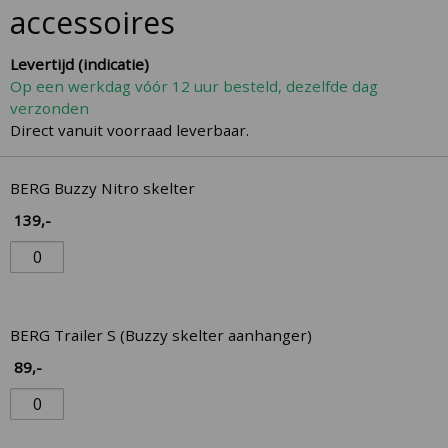
the
accessoires
beginning
of
Levertijd (indicatie)
the
Op een werkdag vóór 12 uur besteld, dezelfde dag
images
verzonden
gallery
Direct vanuit voorraad leverbaar.
Gegroepeerde
BERG Buzzy Nitro skelter
productitems
139
,-
BERG Trailer S (Buzzy skelter aanhanger)
89
,-