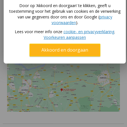
aanhanger
achter de gocart hangt?
Door op ‘Akkoord en doorgaan’ te klikken, geeft u
toestemming voor het gebruik van cookies en de verwerking
Skelter uitproberen in winkel
van uw gegevens door ons en door Google (
privacy
voorwaarden
).
Gelukkig is dat uitproberen geen probleem in onze
skelterwinkel in Kootwijkerbroek! We hebben alle
Lees voor meer info onze
cookie- en privacyverklaring
.
formaten BERG skelters opgebouwd staan. En die mag
Voorkeuren aanpassen
je allemaal testen. Dus rij gerust even met je kind naar
buiten, dan kun je echt goed zien hoe je de skelter
Akkoord en doorgaan
vindt.