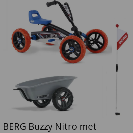
to
the
end
of
the
images
gallery
Skip
BERG Buzzy Nitro met
to