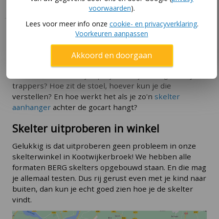
voorwaarden
).
Lees voor meer info onze
cookie- en privacyverklaring
.
Deze skelter uitproberen?
Voorkeuren aanpassen
Je koopt makkelijker de juiste skelter als je hem eerst
Akkoord en doorgaan
even kunt testen. Bijvoorbeeld doordat je zoon of
dochter er een rondje op rijdt. Kan je kind goed bij de
trappers? Hoe zit de stoel, hoever kun je die
verstellen? En hoe werkt het als je zo'n
skelter
aanhanger
achter de gocart hangt?
Skelter uitproberen in winkel
Gelukkig is dat uitproberen geen probleem in onze
skelterwinkel in Kootwijkerbroek! We hebben alle
formaten BERG skelters opgebouwd staan. En die mag
je allemaal testen. Dus rij gerust even met je kind naar
buiten, dan kun je echt goed zien hoe je de skelter
vindt.