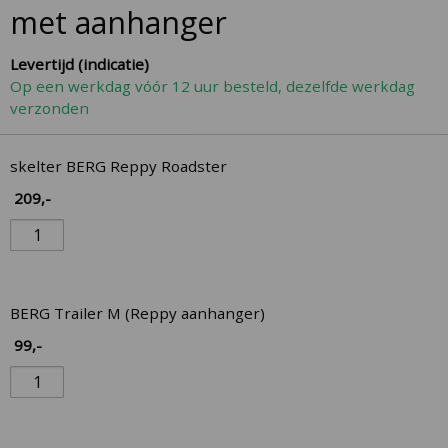
the
met aanhanger
beginning
of
Levertijd (indicatie)
the
Op een werkdag vóór 12 uur besteld, dezelfde werkdag
images
verzonden
gallery
Gegroepeerde
skelter BERG Reppy Roadster
productitems
209
,-
BERG Trailer M (Reppy aanhanger)
99
,-