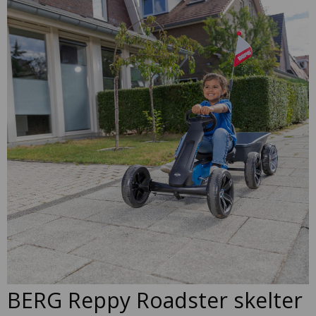
to
the
end
of
the
images
gallery
Skip
BERG Reppy Roadster skelter
to