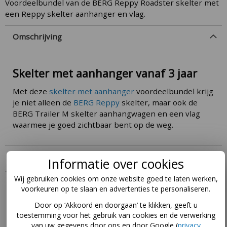
Voordeelbundel van de BERG Reppy Roadster skelter met
een Reppy skelter aanhanger en vlag.
Omschrijving
Skelter met aanhanger vanaf 3 jaar
Met deze
skelter met aanhanger
voordeelbundel krijg
je niet alleen de
BERG Reppy
skelter, maar ook de
BERG Trailer M skelter aanhangwagen en een vlag
waarmee je goed zichtbaar bent op de weg.
Specificaties
Informatie over cookies
Wij gebruiken cookies om onze website goed te laten werken,
Handleiding
voorkeuren op te slaan en advertenties te personaliseren.
Door op ‘Akkoord en doorgaan’ te klikken, geeft u
Download hier de handleidingen voor dit product via
toestemming voor het gebruik van cookies en de verwerking
deze pagina
.
van uw gegevens door ons en door Google (
privacy