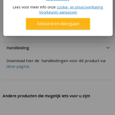
Lees voor meer info onze
cookie- en privacyverklaring
.
Bent u opzoek naar palen om de duikelstang op te
Voorkeuren aanpassen
bevestigen? Dan kunt u ook eens kijken bij ons
product ‘Duikelrek enkel’.
Akkoord en doorgaan
Specificaties
Handleiding
Download hier de handleidingen voor dit product via
deze pagina
.
Andere producten die mogelijk iets voor u zijn!