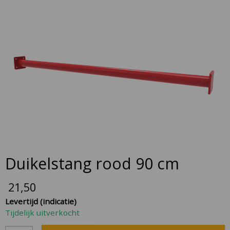
to
the
end
of
the
images
gallery
Skip
Duikelstang rood 90 cm
to
the
21,50
beginning
Levertijd (indicatie)
of
Tijdelijk uitverkocht
the
images