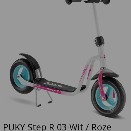
to
the
end
of
the
images
gallery
Skip
PUKY Step R 03-Wit / Roze
to