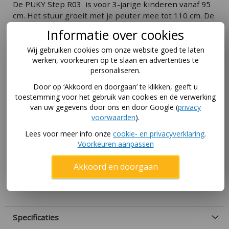
De PUKY Step R03 is voor 3-jarige kinderen vanaf 95
cm. Het stuur groeit met je peuter mee tot 110 cm. De
zacht comfortbanden zijn onderhoudsvrij en
Informatie over cookies
geruisloos. Het kogelgelagerde stuur en de wielen
hebben een lage rolweerstand en een lange
Wij gebruiken cookies om onze website goed te laten
levensduur. Door de stootvaste coating is het niet erg
werken, voorkeuren op te slaan en advertenties te
personaliseren.
dat je peuter net tegen het hek aan zit met de step.
Beide voeten passen op de antislip treeplank.
Door op ‘Akkoord en doorgaan’ te klikken, geeft u
toestemming voor het gebruik van cookies en de verwerking
Je kind ontwikkelt gevoel voor snelheid, sturen en
van uw gegevens door ons en door Google (
privacy
remmen. De voetrem zorgt ervoor dat ze hun
voorwaarden
).
snelheid kunnen reguleren. Door de handgrepen en
kinsbescherming is het extra veilig om te steppen.
Lees voor meer info onze
cookie- en privacyverklaring
.
Voorkeuren aanpassen
Het spatbord houdt de benen van je peuter droog als
ze door een plas water rijden!
Akkoord en doorgaan
Als je opzoek bent naar een step met luchtbanden
dan is de
PUKY R03 L
geschikt.
Specificaties