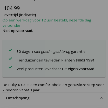
the
104,99
beginning
Levertijd (indicatie)
of
Op een werkdag vóór 12 uur besteld, dezelfde dag
the
verzonden
images
Niet op voorraad.
gallery
30 dagen
niet goed = geld terug
garantie
Tienduizenden tevreden klanten
sinds 1991
Veel producten leverbaar uit
eigen voorraad
De Puky R 03 is een comfortabele en geruisloze step voor
kinderen vanaf 3 jaar.
Omschrijving