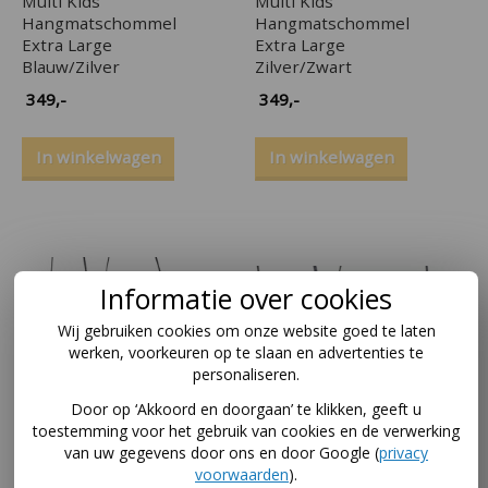
Multi Kids
Multi Kids
Hangmatschommel
Hangmatschommel
Extra Large
Extra Large
Blauw/Zilver
Zilver/Zwart
349
,-
349
,-
In winkelwagen
In winkelwagen
Informatie over cookies
Wij gebruiken cookies om onze website goed te laten
werken, voorkeuren op te slaan en advertenties te
personaliseren.
Door op ‘Akkoord en doorgaan’ te klikken, geeft u
toestemming voor het gebruik van cookies en de verwerking
van uw gegevens door ons en door Google (
privacy
voorwaarden
).
Multi Kids
Multi Kids