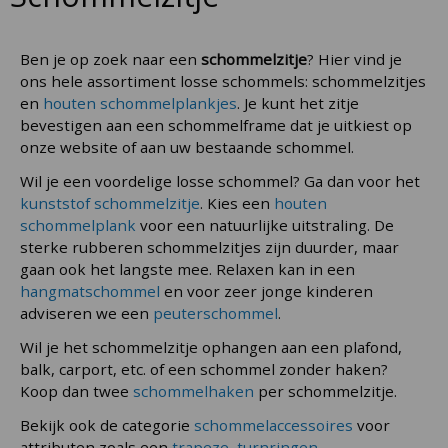
Ben je op zoek naar een
schommelzitje
? Hier vind je
ons hele assortiment losse schommels: schommelzitjes
en
houten schommelplankjes
. Je kunt het zitje
bevestigen aan een schommelframe dat je uitkiest op
onze website of aan uw bestaande schommel.
Wil je een voordelige losse schommel? Ga dan voor het
kunststof schommelzitje
. Kies een
houten
schommelplank
voor een natuurlijke uitstraling. De
sterke rubberen schommelzitjes zijn duurder, maar
gaan ook het langste mee. Relaxen kan in een
hangmatschommel
en voor zeer jonge kinderen
adviseren we een
peuterschommel
.
Wil je het schommelzitje ophangen aan een plafond,
balk, carport, etc. of een schommel zonder haken?
Koop dan twee
schommelhaken
per schommelzitje.
Bekijk ook de categorie
schommelaccessoires
voor
attributen zoals een
trapeze
,
turnringen
,