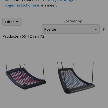
vogelnestschommel
en meer.
Sorteer op
Filter ▼
V
h
Producten
65
-
72
van
72
n
l
s