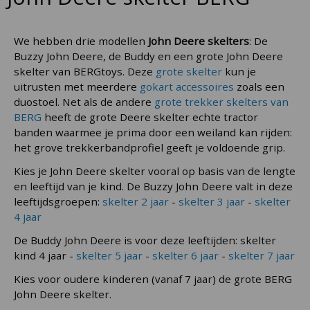
We hebben drie modellen
John Deere skelters
: De
Buzzy John Deere, de Buddy en een grote John Deere
skelter van BERGtoys. Deze
grote skelter
kun je
uitrusten met meerdere
gokart accessoires
zoals een
duostoel. Net als de andere
grote trekker skelters van
BERG
heeft de grote Deere skelter echte tractor
banden waarmee je prima door een weiland kan rijden:
het grove trekkerbandprofiel geeft je voldoende grip.
Kies je John Deere skelter vooral op basis van de lengte
en leeftijd van je kind. De Buzzy John Deere valt in deze
leeftijdsgroepen:
skelter 2 jaar
-
skelter 3 jaar
-
skelter
4 jaar
De Buddy John Deere is voor deze leeftijden: skelter
kind 4 jaar -
skelter 5 jaar
-
skelter 6 jaar
-
skelter 7 jaar
Kies voor oudere kinderen (vanaf 7 jaar) de grote BERG
John Deere skelter.