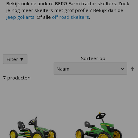
Bekijk ook de andere BERG Farm tractor skelters. Zoek
je nog meer skelters met grof profiel? Bekijk dan de
Jeep gokarts
. Of alle
off road skelters
.
Sorteer op
Filter ▼
V
h
7
producten
n
l
s