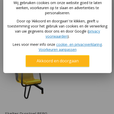
Wij gebruiken cookies om onze website goed te laten
BERG skelter rolbeugel
Berg tandem trailer XL
werken, voorkeuren op te slaan en advertenties te
Farm (zwart) voor grote
skelter aanhanger
personaliseren.
skelter
305
,-
Door op ‘Akkoord en doorgaan’ te klikken, geeft u
99
,-
toestemming voor het gebruik van cookies en de verwerking
Niet op voorraad
van uw gegevens door ons en door Google (
privacy
voorwaarden
).
In winkelwagen
Lees voor meer info onze
cookie- en privacyverklaring
.
Voorkeuren aanpassen
Akkoord en doorgaan
Skelter Duostoel BERG