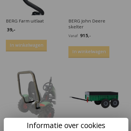
BERG Farm uitlaat
BERG John Deere
skelter
39
,-
915
,-
Vanaf
In winkelwagen
In winkelwagen
Informatie over cookies