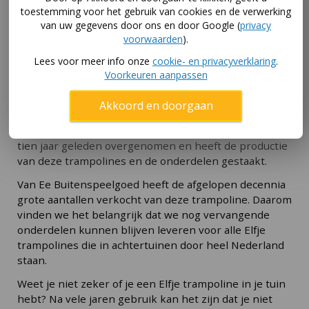
toestemming voor het gebruik van cookies en de verwerking
van uw gegevens door ons en door Google (
privacy
voorwaarden
).
Lees voor meer info onze
cookie- en privacyverklaring
.
Voorkeuren aanpassen
Zo zag een Elfje trampoline
Elfje logo op rand
er uit
trampoline
Akkoord en doorgaan
De Elfje trampolines zijn jarenlang geproduceerd door
Elphymed BV. BERG heeft het merk Elfje meer dan
tien jaar geleden overgenomen en heeft de productie
van deze trampolines en de onderdelen gestaakt.
Van Ee Buitenspeelgoed heeft de afgelopen decennia
grote aantallen verkocht van deze trampoline. Daarom
vinden we het belangrijk dat we nog vervangende
onderdelen kunnen blijven leveren voor alle Elfje
trampolines die in achtertuinen door heel Nederland
staan.
Weet je niet zeker of je een Elfje trampoline in je tuin
hebt? Na vele jaren gebruik kan het zijn dat je niet