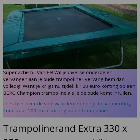
Skip
to
the
end
of
the
images
gallery
Skip
Super actie bij Van Ee! Wil je diverse onderdelen
to
vervangen aan je oude trampoline? Vervang hem dan
the
volledig! Want je krijgt nu tijdelijk 100 euro korting op een
beginning
BERG Champion trampoline als je de oude komt inruilen.
of
Lees hier over de voorwaarden en hoe je in aanmerking
the
komt voor 100 euro korting op de trampoline.
images
gallery
Trampolinerand Extra 330 x