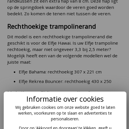
randkussen zit een extra flap van 8 cm. Deze flap ligt
op de springdoek waardoor de veren goed worden
bedekt. Zo komen de tenen niet tussen de veren.
Rechthoekige trampolinerand
Dit model is een rechthoekige trampolinerand die
geschikt is voor de Elfje Hawai. Is uw Elfje trampoline
rechtoekig, maar niet ongeveer 3,3 bij 2,5 meter?
Mogelijk heeft een van de volgende modellen wel de
juiste maat:
Elfje Bahama: rechthoekig 307 x 221 cm
Elfje Rekrea Bouncer: rechthoekig 430 x 250
Heb ik een Elfje trampoline?
Informatie over cookies
Elfje trampolines kun je herkennen aan het volgende
Wij gebruiken cookies om onze website goed te laten
logo:
werken, voorkeuren op te slaan en advertenties te
personaliseren.
Door op ‘Akkoord en doorgaan’ te klikken, geeft u