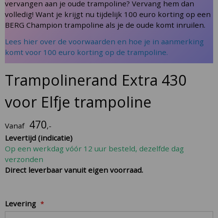
to
vervangen aan je oude trampoline? Vervang hem dan
the
volledig! Want je krijgt nu tijdelijk 100 euro korting op een
beginning
BERG Champion trampoline als je de oude komt inruilen.
of
Lees hier over de voorwaarden en hoe je in aanmerking
the
komt voor 100 euro korting op de trampoline.
images
gallery
Trampolinerand Extra 430
voor Elfje trampoline
470
Vanaf
,-
Levertijd (indicatie)
Op een werkdag vóór 12 uur besteld, dezelfde dag
verzonden
Direct leverbaar vanuit eigen voorraad.
Levering