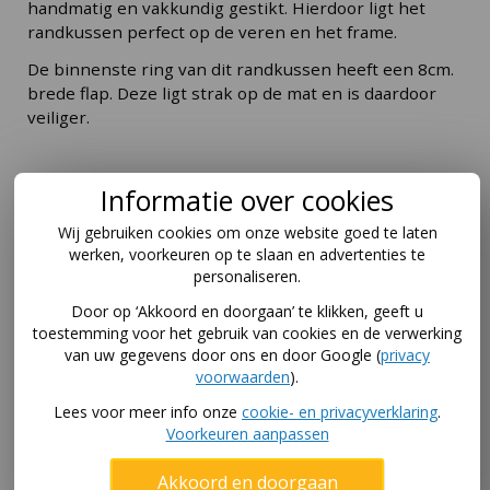
handmatig en vakkundig gestikt. Hierdoor ligt het
randkussen perfect op de veren en het frame.
De binnenste ring van dit randkussen heeft een 8cm.
brede flap. Deze ligt strak op de mat en is daardoor
veiliger.
Informatie over cookies
Specifiek voor Elfje trampoline
Wij gebruiken cookies om onze website goed te laten
Deze rand is specifiek voor de Elfje 430 trampoline
werken, voorkeuren op te slaan en advertenties te
geschikt. Elfje trampolines hebben een vrij specifieke
personaliseren.
maat. Hebt u een trampoline van 4,3 meter waar u
Door op ‘Akkoord en doorgaan’ te klikken, geeft u
een nieuw randkussen voor zoekt? Kijk dan naar de
toestemming voor het gebruik van cookies en de verwerking
andere modellen in de categorie
trampolinerand 430
.
van uw gegevens door ons en door Google (
privacy
Dit betreft een vervangend product zonder logo's van
voorwaarden
).
Elfje. De randen worden echter wel gemaakt door de
Lees voor meer info onze
cookie- en privacyverklaring
.
voormalige producent van de Elfje trampolines en zijn
Voorkeuren aanpassen
van dezelfde kwaliteit materialen gemaakt.
Akkoord en doorgaan