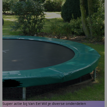
Skip
to
the
end
of
the
images
gallery
Skip
Super actie bij Van Ee! Wil je diverse onderdelen