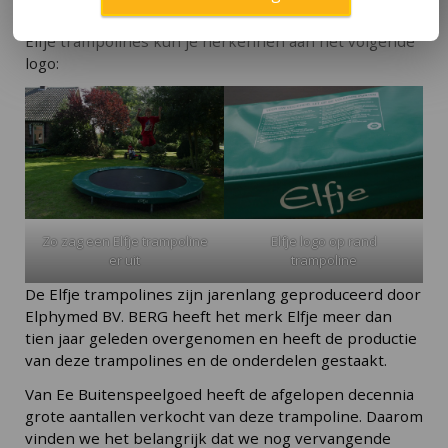
Heb ik een Elfje trampoline?
Elfje trampolines kun je herkennen aan het volgende
logo:
Zo zag een Elfje trampoline
Elfje logo op rand
er uit
trampoline
De Elfje trampolines zijn jarenlang geproduceerd door
Elphymed BV. BERG heeft het merk Elfje meer dan
tien jaar geleden overgenomen en heeft de productie
van deze trampolines en de onderdelen gestaakt.
Van Ee Buitenspeelgoed heeft de afgelopen decennia
grote aantallen verkocht van deze trampoline. Daarom
vinden we het belangrijk dat we nog vervangende