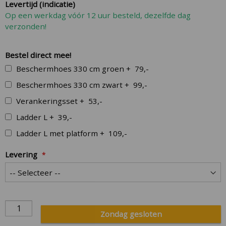
Levertijd (indicatie)
images
Op een werkdag vóór 12 uur besteld, dezelfde dag
gallery
verzonden!
Bestel direct mee!
Beschermhoes 330 cm groen
+
79,-
Beschermhoes 330 cm zwart
+
99,-
Verankeringsset
+
53,-
Ladder L
+
39,-
Ladder L met platform
+
109,-
Levering
Zondag gesloten