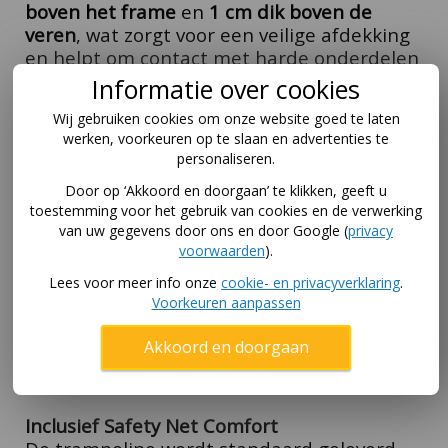
boven het frame
en
1 cm dik boven de
veren
, wat zorgt voor een veilige afdekking
en helpt om contact met harde onderdelen
te voorkomen.
De beschermrand is
Informatie over cookies
waterafstotend en bestand tegen
Wij gebruiken cookies om onze website goed te laten
weersinvloeden, waardoor deze geschikt is
werken, voorkeuren op te slaan en advertenties te
voor langdurig buitengebruik.
personaliseren.
Door op ‘Akkoord en doorgaan’ te klikken, geeft u
Sterk en roestbestendig frame
toestemming voor het gebruik van cookies en de verwerking
Het frame van de
Ultim Favorit
330 x 220 is
van uw gegevens door ons en door Google (
privacy
gemaakt van stevig staal met een diameter
voorwaarden
).
van
42 mm
en een wanddikte van
2 mm
.
Lees voor meer info onze
cookie- en privacyverklaring
.
Het frame is volledig
gegalvaniseerd en
Voorkeuren aanpassen
gecoat
, waardoor het goed beschermd is
tegen roest en weersinvloeden. Dit zorgt
Akkoord en doorgaan
voor een stabiele basis en een lange
levensduur.
Inclusief Safety Net Comfort