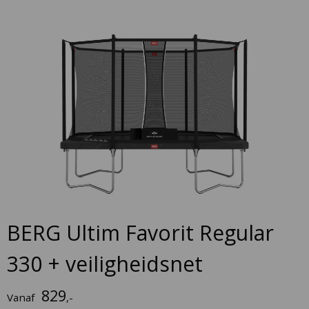
Skip
to
the
end
of
the
images
gallery
Skip
BERG Ultim Favorit Regular
to
the
330 + veiligheidsnet
beginning
of
829
Vanaf
,-
the