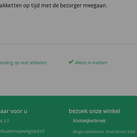
 pakketten op tijd met de bezorger meegaan.
ending op veel artikelen
Alleen A-merken
laar voor u
bezoek onze winkel
4 37
Kootwijkerbroek
buitenspeelgoed.nl
(Regio Apeldoorn, Amersfoort, Ede)