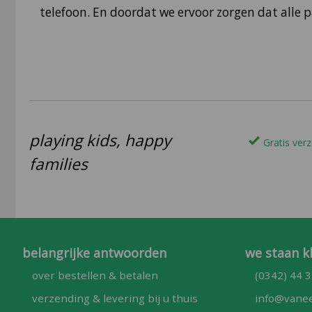
telefoon. En doordat we ervoor zorgen dat alle
playing kids, happy
Gratis verz
families
belangrijke antwoorden
we staan k
over bestellen & betalen
(0342) 44 3
verzending & levering bij u thuis
info@vanee