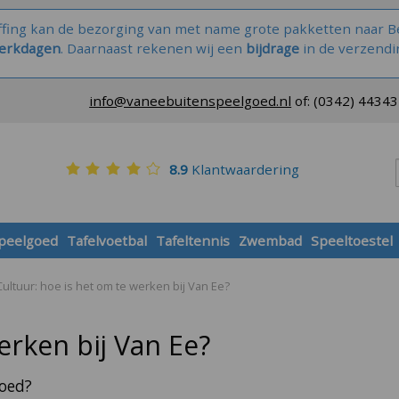
ffing kan de bezorging van met name grote pakketten naar Be
werkdagen
. Daarnaast rekenen wij een
bijdrage
in de verzendi
info@vaneebuitenspeelgoed.nl
of:
(0342) 4434
8.9
Klantwaardering
speelgoed
Tafelvoetbal
Tafeltennis
Zwembad
Speeltoestel
Cultuur: hoe is het om te werken bij Van Ee?
erken bij Van Ee?
goed?