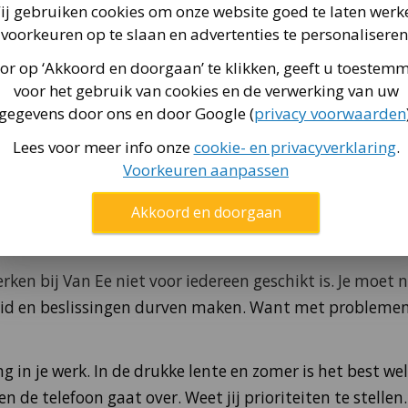
ij gebruiken cookies om onze website goed te laten werk
knopen doorhak en mijn werk plan.
voorkeuren op te slaan en advertenties te personaliseren
n anderen. Open voor nieuwe manieren van werken. En a
or op ‘Akkoord en doorgaan’ te klikken, geeft u toestem
ongelijk heeft. De werkelijkheid blijkt steeds opnieuw 
voor het gebruik van cookies en de verwerking van uw
euwsgierige houding aan tegenover dingen die 'anders'
gegevens door ons en door Google (
privacy voorwaarden
van het succes van je collega is nog leuker dan je eigen s
Lees voor meer info onze
cookie- en privacyverklaring
.
Voorkeuren aanpassen
en we actief feedback en benoemen we wat er goed gaa
Akkoord en doorgaan
rken bij Van Ee niet voor iedereen geschikt is. Je moet
eid en beslissingen durven maken. Want met problemen
ng in je werk. In de drukke lente en zomer is het best wel
en de telefoon gaat over. Weet jij prioriteiten te stelle