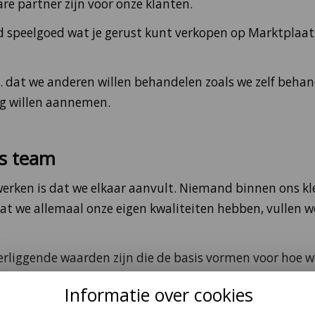
re partner zijn voor onze klanten.
eld speelgoed wat je gerust kunt verkopen op Marktplaa
a. dat we anderen willen behandelen zoals we zelf beha
ng willen aannemen.
ls team
ken is dat we elkaar aanvult. Niemand binnen ons kl
at we allemaal onze eigen kwaliteiten hebben, vullen w
nderliggende waarden zijn die de basis vormen voor hoe 
Informatie over cookies
 maakt werk leuk. En het brengt verantwoordelijkheid me