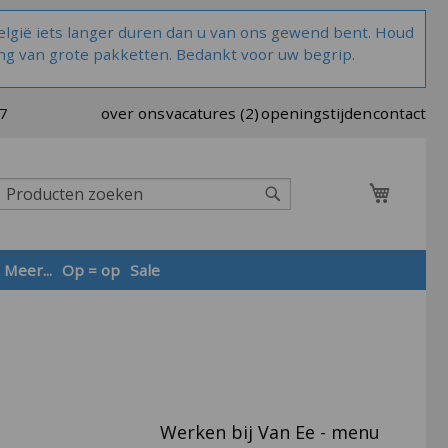
lgië iets langer duren dan u van ons gewend bent. Houd
ng van grote pakketten. Bedankt voor uw begrip.
37
over ons
vacatures (2)
openingstijden
contact
Winkel
Zoek
Meer...
Op = op
Sale
Zoek
Werken bij Van Ee - menu