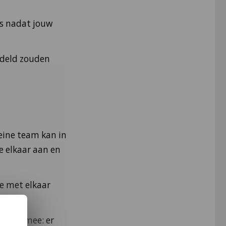
ts nadat jouw
ndeld zouden
eine team kan in
e elkaar aan en
we met elkaar
t zich mee: er