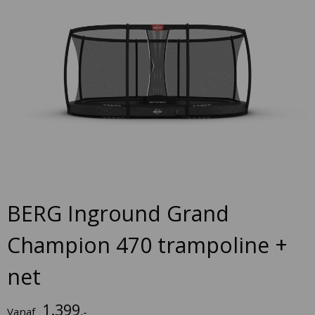
Skip
to
the
end
of
the
images
gallery
Skip
to
BERG Inground Grand
the
beginning
Champion 470 trampoline +
of
the
net
images
gallery
1.399
Vanaf
,-