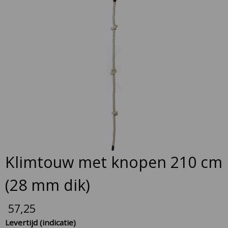
to
the
end
of
the
images
gallery
Skip
Klimtouw met knopen 210 cm
to
the
(28 mm dik)
beginning
of
57,25
the
Levertijd (indicatie)
images