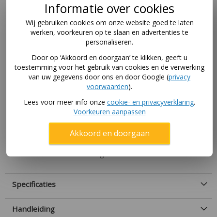
Dik touw voor veel grip
Informatie over cookies
De Déko-Play knopentouw 210 cm is 28 mm dik en
Wij gebruiken cookies om onze website goed te laten
geeft zo extra grip tijdens het klimmen. Dankzij de
werken, voorkeuren op te slaan en advertenties te
extra grip is het eenvoudig om met je vriendjes de top
personaliseren.
te bereiken van het klimtouw. Het touw is ook op een
Door op ‘Akkoord en doorgaan’ te klikken, geeft u
traditionele wijze met de hand gemaakt om zo er
toestemming voor het gebruik van cookies en de verwerking
zeker van te zijn dat de kwaliteit hoog ligt.
van uw gegevens door ons en door Google (
privacy
voorwaarden
).
Voor bevestiging op 250 cm
Lees voor meer info onze
cookie- en privacyverklaring
.
Dit knopentouw is 210 cm lang, zodat u het kan
Voorkeuren aanpassen
bevestigen aan bijvoorbeeld de bovenbalk van een
schommel of speeltoestel die 250 cm hoog is. Het
Akkoord en doorgaan
touw raakt zo niet de grond.
Ook leverbaar in een lengte van 300 cm.
Specificaties
Handleiding