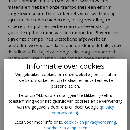
duurzaamheid in huis. Dankzij de zware kwaliteit
materialen hebben onze trampolines een enorm
lange levensduur. Dit is zeker iets waar we trots op
zijn. Om die reden bieden we, in tegenstelling tot
andere trampoline merken dan ook levenslangs
garantie op het frame van de trampoline. Bovendien
zijn onze trampolines uitstekend afgewerkt en
besteden we veel aandacht aan de kleine details, zoals
de stiksels. Dit bij elkaar opgeteld, zorgt ervoor dat
Avyna Pro-Line trampolines tot het hoge segment
Informatie over cookies
behoren. Uiteraard voldoet ons assortiment
trampolines aan de laatste veiligheidseisen. In
Wij gebruiken cookies om onze website goed te laten
Amerika zijn ze zelfs als beste getest.
werken, voorkeuren op te slaan en advertenties te
personaliseren.
Door op ‘Akkoord en doorgaan’ te klikken, geeft u
Specificaties
toestemming voor het gebruik van cookies en de verwerking
van uw gegevens door ons en door Google (
privacy
Handleiding
voorwaarden
).
Lees voor meer info onze
cookie- en privacyverklaring
.
Download hier de handleidingen voor dit product via
Voorkeuren aanpassen