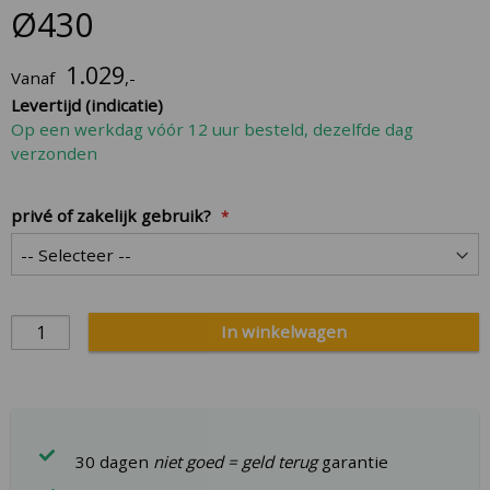
the
Ø430
beginning
of
1.029
Vanaf
,-
the
Levertijd (indicatie)
images
Op een werkdag vóór 12 uur besteld, dezelfde dag
gallery
verzonden
privé of zakelijk gebruik?
In winkelwagen
30 dagen
niet goed = geld terug
garantie