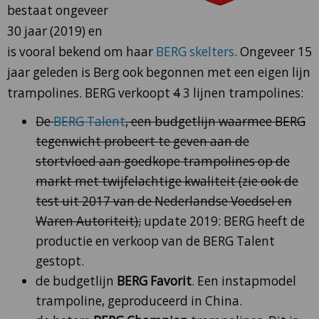
bestaat ongeveer
30 jaar (2019) en
is vooral bekend om haar
BERG skelters
. Ongeveer 15
jaar geleden is Berg ook begonnen met een eigen lijn
trampolines. BERG verkoopt
4
3 lijnen trampolines:
De
BERG Talent
, een budgetlijn waarmee BERG
tegenwicht probeert te geven aan de
stortvloed aan goedkope trampolines op de
markt met twijfelachtige kwaliteit (zie ook de
test uit 2017 van de Nederlandse Voedsel en
Waren Autoriteit);
update 2019: BERG heeft de
productie en verkoop van de BERG Talent
gestopt.
de budgetlijn
BERG Favorit
. Een instapmodel
trampoline, geproduceerd in China.