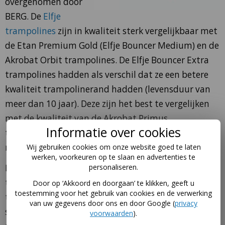
overgenomen door
BERG. De
Elfje
trampolines
zijn in kwaliteit sterk vergelijkbaar met
de Etan Premium Gold (Elfje Bouncer Medium) en de
Akrobat Orbit trampolines. De Elfje Bouncer Extra
trampolines hadden als verschil dat ze een betere
kwaliteit trampolinerand hadden (levensduur van
meer dan 10 jaar). Deze zijn het best te vergelijken
met de kwaliteit van de Akrobat Primus
Informatie over cookies
trampolines (hebben een vergelijkbare kwaliteit
rand).
Wij gebruiken cookies om onze website goed te laten
werken, voorkeuren op te slaan en advertenties te
personaliseren.
De verbindingen van het frame van de Elfje
trampolines zijn gelast, net als bij de Etan Premium
Door op ‘Akkoord en doorgaan’ te klikken, geeft u
toestemming voor het gebruik van cookies en de verwerking
trampolines. Trampolines met lasnaden zijn erg
van uw gegevens door ons en door Google (
privacy
sterk en eenvoudig (zonder gereedschap) te
voorwaarden
).