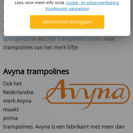
monteren.
Lees voor meer info onze
cookie- en privacyverklaring
.
Voorkeuren aanpassen
Onderdelen voor Elfje trampolines
zijn nog wel
voldoende verkrijgbaar. Van Ee Buitenspeelgoed
Akkoord en doorgaan
verkoopt bijvoorbeeld nog vervangende losse
Elfje
springmatten
en
Elfje trampoline randen
voor
trampolines van het merk Elfje.
Avyna trampolines
Ook het
Nederlandse
merk Avyna
maakt
prima
trampolines. Avyna is een fabrikant met meer dan