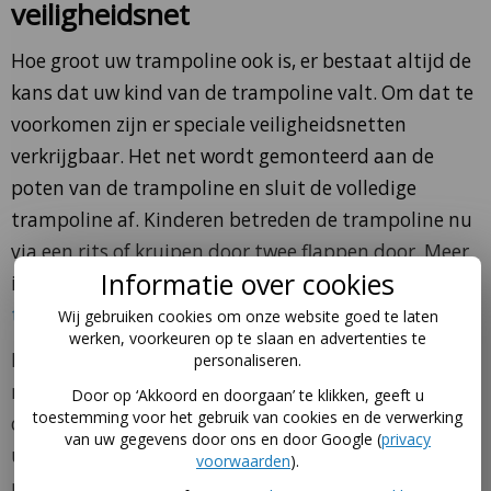
veiligheidsnet
Hoe groot uw trampoline ook is, er bestaat altijd de
kans dat uw kind van de trampoline valt. Om dat te
voorkomen zijn er speciale veiligheidsnetten
verkrijgbaar. Het net wordt gemonteerd aan de
poten van de trampoline en sluit de volledige
trampoline af. Kinderen betreden de trampoline nu
via een rits of kruipen door twee flappen door. Meer
Informatie over cookies
informatie over het wel of niet
kopen van een
trampoline veiligheidsnet
.
Wij gebruiken cookies om onze website goed te laten
werken, voorkeuren op te slaan en advertenties te
Met een veiligheidsnet wordt uw trampoline
personaliseren.
meteen een stuk hoger, vaak ongeveer 180
Door op ‘Akkoord en doorgaan’ te klikken, geeft u
toestemming voor het gebruik van cookies en de verwerking
centimeter. Het kan zijn dat u dit niet mooi vindt in
van uw gegevens door ons en door Google (
privacy
uw tuin. Een andere manier om springen veiliger te
voorwaarden
).
maken, is door de
trampoline in te graven
.