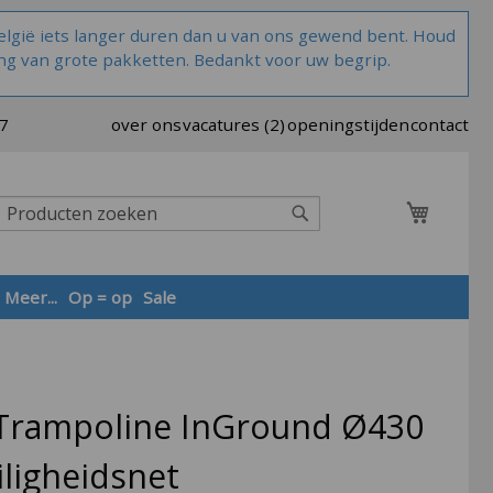
lgië iets langer duren dan u van ons gewend bent. Houd
ng van grote pakketten. Bedankt voor uw begrip.
37
over ons
vacatures (2)
openingstijden
contact
Zoek
Meer...
Op = op
Sale
Zoek
Trampoline InGround Ø430
iligheidsnet