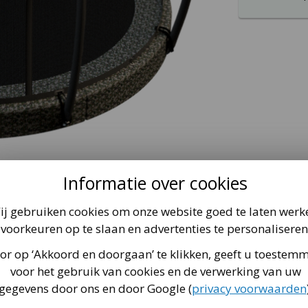
Informatie over cookies
dleiding
Hoe koop ik de beste trampoline?
ij gebruiken cookies om onze website goed te laten werk
voorkeuren op te slaan en advertenties te personaliseren
or op ‘Akkoord en doorgaan’ te klikken, geeft u toestem
eidsnet 14 Ø430 cm – Camouflage Deze ronde InGround (ingra
t via
deze pagina
.
na Pro-Line trampoline in ons assortiment. Ben je op zoek n
voor het gebruik van cookies en de verwerking van uw
, Avyna, EXIT en meer):
Welk merk trampoline is goed?
 van 430 cm. In tegenstelling tot onze FlatLevel trampoline
gegevens door ons en door Google (
privacy voorwaarden
und trampoline gemaakt van hoogwaardig en duurzaam materia
Wat betekenen die termen?