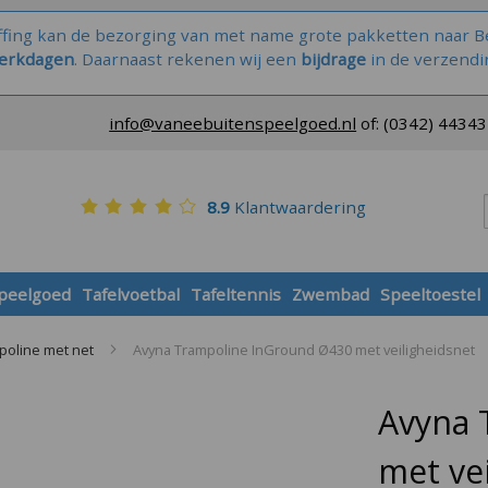
ffing kan de bezorging van met name grote pakketten naar Be
werkdagen
. Daarnaast rekenen wij een
bijdrage
in de verzendi
info@vaneebuitenspeelgoed.nl
of:
(0342) 4434
8.9
Klantwaardering
speelgoed
Tafelvoetbal
Tafeltennis
Zwembad
Speeltoestel
poline met net
Avyna Trampoline InGround Ø430 met veiligheidsnet
Avyna 
met ve