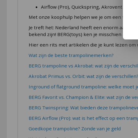
jarenlang verzekerd van springplezier!De trampol
Airflow (Pro), Quickspring, Akrovent Sport
camouflage kleur trampoline rand, dubbel gegalv
blijft daarnaast netjes liggen bij iedere sprong.
Met onze koophulp helpen we je om een trampolin
trampoline terecht komen. Het randkussen is o
Je treft het: Nederland heeft een enorm aanbod
en FlatLevel (volledig gelijk met de grond) tram
bekend zijn! BERG(toys) ken je misschien al. Maa
strakke uitstraling omdat de trampoline zo een 
Pro-Line trampolines worden zelf ontworpen en g
Hier een rits met artikelen die je kunt lezen om
veiligheid en duurzaamheid in huis. Dankzij de 
Wat zijn de beste trampolinemerken?
trots op zijn. Om die reden bieden we, in tegen
Bovendien zijn onze trampolines uitstekend afgew
BERG trampoline vs Akrobat: wat zijn de verschil
ervoor dat Avyna Pro-Line trampolines tot het h
Akrobat Primus vs. Orbit: wat zijn de verschillen
Amerika zijn ze zelfs als beste getest.
Inground of flatground trampoline: welke moet j
BERG Favorit vs. Champion & Elite: wat zijn de ve
BERG Twinspring: Wat bieden deze trampolinev
BERG Airflow (Pro): wat is het effect op een tram
Goedkope trampoline? Zonde van je geld