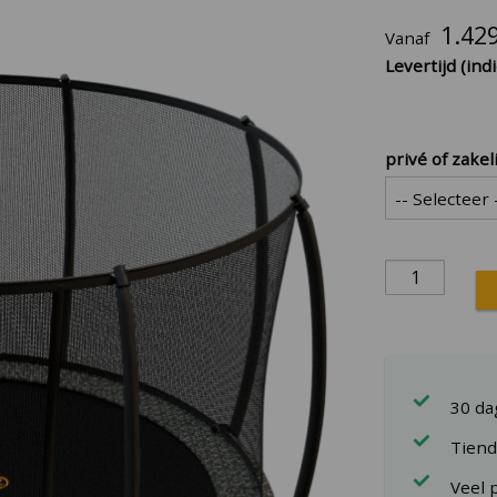
1.42
Vanaf
Levertijd (indi
privé of zakel
30 d
Tiend
Veel 