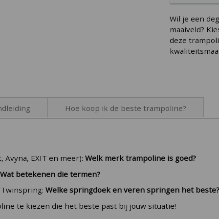
Wil je een de
maaiveld? Kie
deze trampoli
kwaliteitsmaa
dleiding
Hoe koop ik de beste trampoline?
 ingraven met het maaiveld? Kies dan een Etan Premiumflat tra
t via
deze pagina
.
tstaven!
, Avyna, EXIT en meer):
Welk merk trampoline is goed?
Wat betekenen die termen?
o goed?
, Twinspring:
Welke springdoek en veren springen het beste
e te kiezen die het beste past bij jouw situatie!
olines gebruikt Etan stalen buizen (wanddikte: 1,8 mm) met
oor de rechthoekige trampolineframes. Die dikke buizen mak