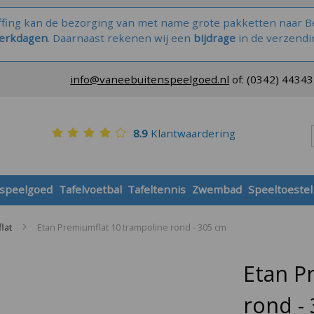
ffing kan de bezorging van met name grote pakketten naar Be
werkdagen
. Daarnaast rekenen wij een
bijdrage
in de verzendi
info@vaneebuitenspeelgoed.nl
of:
(0342) 4434
8.9
Klantwaardering
 speelgoed
Tafelvoetbal
Tafeltennis
Zwembad
Speeltoestel
lat
Etan Premiumflat 10 trampoline rond - 305 cm
Etan P
rond -