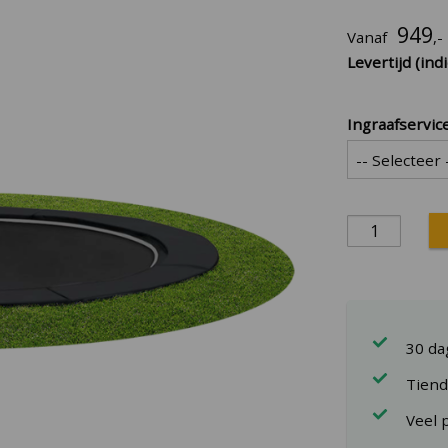
949
Vanaf
,-
Levertijd (indi
Ingraafservic
30 d
Tiend
Veel 