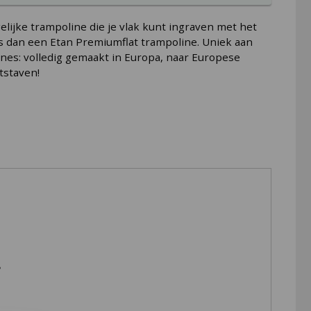
gelijke trampoline die je vlak kunt ingraven met het
s dan een Etan Premiumflat trampoline. Uniek aan
nes: volledig gemaakt in Europa, naar Europese
tstaven!
mpoline. Uniek aan deze trampolines: volledig
?
 een diameter van 42 mm voor de ronde
en de trampoline zwaar, maar ook zeer sterk.