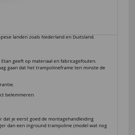
line maakt die sterk is en daardoor heel lang
e hun productie verplaats van China en naar
en fabriek in Bosnië
waar ze de trampolines
opese landen zoals Nederland en Duitsland.
 Etan geeft op materiaal en fabricagefouten.
it mag gaan dat het trampolineframe ten minste de
rantie.
duct belemmeren.
r dat je eerst goed de montagehandleiding
iger dan een inground trampoline (model wat nog