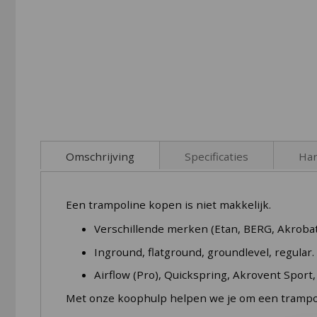
Skip
to
Omschrijving
Specificaties
Han
the
beginning
of
Wil je een degelijke trampoline die je vlak kunt
Download hier de handleidingen voor dit produc
Een trampoline kopen is niet makkelijk.
the
gemaakt in Europa, naar Europese kwaliteitsmaa
images
Verschillende merken (Etan, BERG, Akrobat
gallery
Inground, flatground, groundlevel, regular.
Wat maakt een Etan trampoline z
Airflow (Pro), Quickspring, Akrovent Sport
Met onze koophulp helpen we je om een trampolin
Voor het sterke frame van de Premiumflat tramp
trampolines en iets dikkere buizen van 48 mm v