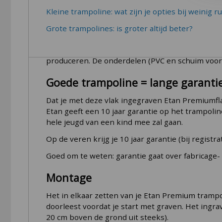
Uniek aan de Etan trampolines: je koopt een
Eur
Kleine trampoline: wat zijn je opties bij weinig r
mee gaat; Etan is namelijk een van de oudste tr
Grote trampolines: is groter altijd beter?
Europa.
Het ontwerp van de trampolines en de distributi
produceren. De onderdelen (PVC en schuim voor 
Goede trampoline = lange garanti
Dat je met deze vlak ingegraven Etan Premiumflat
Etan geeft een 10 jaar garantie op het trampoline
hele jeugd van een kind mee zal gaan.
Op de veren krijg je 10 jaar garantie (bij regist
Goed om te weten: garantie gaat over fabricage-
Montage
Het in elkaar zetten van je Etan Premium tramp
doorleest voordat je start met graven. Het ing
20 cm boven de grond uit steeks).