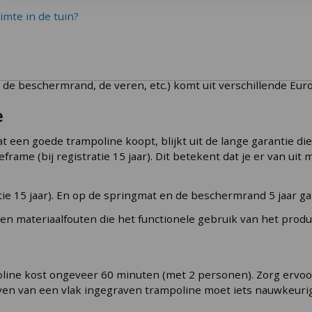
opees kwaliteitsproduct
. Bij Etan weten ze hoe je een trampo
uimte in de tuin?
ampolinemerken in Europa. In de afgelopen tien jaar hebben z
e doet Etan vanuit Boxtel (Noord-Brabant). Etan heeft een
eig
de beschermrand, de veren, etc.) komt uit verschillende Eur
e
 een goede trampoline koopt, blijkt uit de lange garantie die
frame (bij registratie 15 jaar). Dit betekent dat je er van u
ratie 15 jaar). En op de springmat en de beschermrand 5 jaar ga
 en materiaalfouten die het functionele gebruik van het pro
oline kost ongeveer 60 minuten (met 2 personen). Zorg ervoo
raven van een vlak ingegraven trampoline moet iets nauwkeur