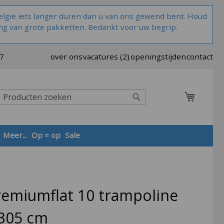
lgië iets langer duren dan u van ons gewend bent. Houd
ng van grote pakketten. Bedankt voor uw begrip.
37
over ons
vacatures (2)
openingstijden
contact
Winkel
Zoek
Meer...
Op = op
Sale
Zoek
remiumflat 10 trampoline
 305 cm