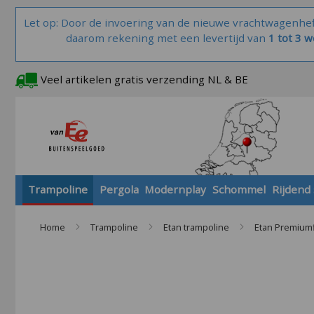
Let op: Door de invoering van de nieuwe vrachtwagenhe
daarom rekening met een levertijd van
1 tot 3 
Veel artikelen gratis verzending NL & BE
Trampoline
Pergola
Modernplay
Schommel
Rijdend
Home
Trampoline
Etan trampoline
Etan Premiumf
Skip
to
the
end