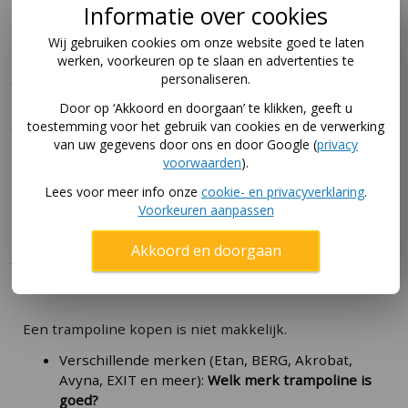
eenvoudig vervangen. Zo verleng je de
Informatie over cookies
levensduur van je trampoline aanzienlijk en
hoef je niet alles te vervangen.
Wij gebruiken cookies om onze website goed te laten
werken, voorkeuren op te slaan en advertenties te
personaliseren.
Specificaties
Door op ‘Akkoord en doorgaan’ te klikken, geeft u
toestemming voor het gebruik van cookies en de verwerking
van uw gegevens door ons en door Google (
privacy
Handleiding
voorwaarden
).
Lees voor meer info onze
cookie- en privacyverklaring
.
Download hier de handleidingen voor dit product via
Voorkeuren aanpassen
deze pagina
.
Akkoord en doorgaan
Hoe koop ik de beste trampoline?
Een trampoline kopen is niet makkelijk.
Verschillende merken (Etan, BERG, Akrobat,
Avyna, EXIT en meer):
Welk merk trampoline is
goed?