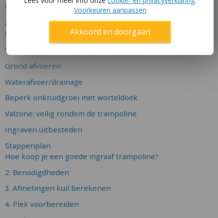
Lees voor meer info onze
cookie- en privacyverklaring
.
Waarom ingraven?
Voorkeuren aanpassen
Aandachtspunten
Akkoord en doorgaan
Manieren van ingraven
Soorten grond
Grond afvoeren
Waterafvoer/drainage
Beperk onkruidgroei met worteldoek
Valzone: veilig rondom de trampoline
Ingraven uitbesteden
Stappenplan
Hoe koop je een goede ingraaf trampoline?
2. Benodigdheden
3. Afmetingen kuil berekenen
4. Plek voorbereiden