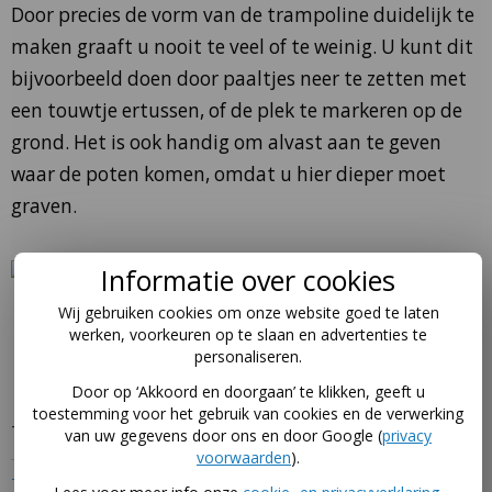
Door precies de vorm van de trampoline duidelijk te
maken graaft u nooit te veel of te weinig. U kunt dit
bijvoorbeeld doen door paaltjes neer te zetten met
een touwtje ertussen, of de plek te markeren op de
grond. Het is ook handig om alvast aan te geven
waar de poten komen, omdat u hier dieper moet
graven.
Informatie over cookies
Wij gebruiken cookies om onze website goed te laten
werken, voorkeuren op te slaan en advertenties te
personaliseren.
Door op ‘Akkoord en doorgaan’ te klikken, geeft u
toestemming voor het gebruik van cookies en de verwerking
Trampoline ingraven menu
van uw gegevens door ons en door Google (
privacy
voorwaarden
).
Trampoline ingraven